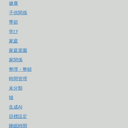
健康
子供関係
季節
学び
家庭
家庭菜園
家関係
整理・整頓
時間管理
未分類
猫
生成AI
目標設定
睡眠時間