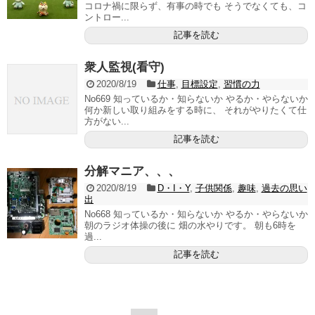
コロナ禍に限らず、有事の時でも そうでなくても、コ
ントロー...
記事を読む
衆人監視(看守)
2020/8/19
仕事
,
目標設定
,
習慣の力
No669 知っているか・知らないか やるか・やらないか
何か新しい取り組みをする時に、 それがやりたくて仕
方がない...
記事を読む
分解マニア、、、
2020/8/19
D・I・Y
,
子供関係
,
趣味
,
過去の思い
出
No668 知っているか・知らないか やるか・やらないか
朝のラジオ体操の後に 畑の水やりです。 朝も6時を
過...
記事を読む