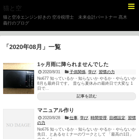
猫と空
猫と空冷エンジン好きの 空冷税理士 未来会計パートナー 髙木
義行のブログ
「
2020年08月
」
一覧
1ヶ月雨に降られませんでした
2020/8/31
子供関係
,
学び
,
習慣の力
No677 知っているか・知らないか やるか・やらないか
8月も最終日です。 昔なら夏休みの最終日で大変な 1
日で...
記事を読む
マニュアル作り
2020/8/28
仕事
,
学び
,
時間管理
,
目標設定
,
習慣
の力
No676 知っているか・知らないか やるか・やらないか
先日、とあるセミナーのワークとして 「最高の1日」