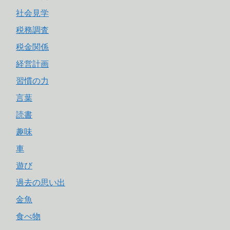
社会見学
税務調査
税金関係
経営計画
習慣の力
言葉
読書
趣味
車
遊び
過去の思い出
金魚
食べ物