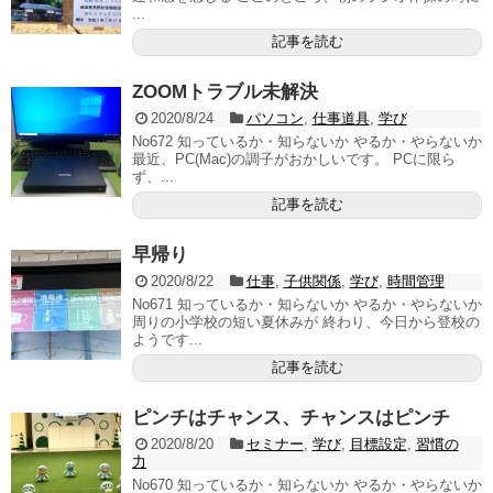
...
記事を読む
ZOOMトラブル未解決
2020/8/24
パソコン
,
仕事道具
,
学び
No672 知っているか・知らないか やるか・やらないか
最近、PC(Mac)の調子がおかしいです。 PCに限ら
ず、...
記事を読む
早帰り
2020/8/22
仕事
,
子供関係
,
学び
,
時間管理
No671 知っているか・知らないか やるか・やらないか
周りの小学校の短い夏休みが 終わり、今日から登校の
ようです...
記事を読む
ピンチはチャンス、チャンスはピンチ
2020/8/20
セミナー
,
学び
,
目標設定
,
習慣の
力
No670 知っているか・知らないか やるか・やらないか