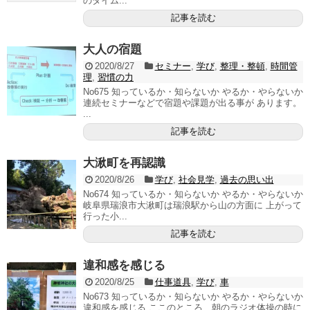
のタイム...
記事を読む
大人の宿題
2020/8/27
セミナー
,
学び
,
整理・整頓
,
時間管
理
,
習慣の力
No675 知っているか・知らないか やるか・やらないか
連続セミナーなどで宿題や課題が出る事が あります。
...
記事を読む
大湫町を再認識
2020/8/26
学び
,
社会見学
,
過去の思い出
No674 知っているか・知らないか やるか・やらないか
岐阜県瑞浪市大湫町は瑞浪駅から山の方面に 上がって
行った小...
記事を読む
違和感を感じる
2020/8/25
仕事道具
,
学び
,
車
No673 知っているか・知らないか やるか・やらないか
違和感を感じる ここのところ、朝のラジオ体操の時に