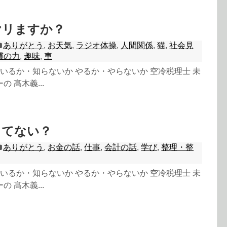
ヤリますか？
ありがとう
,
お天気
,
ラジオ体操
,
人間関係
,
猫
,
社会見
慣の力
,
趣味
,
車
 知っているか・知らないか やるか・やらないか 空冷税理士 未
 髙木義...
ってない？
ありがとう
,
お金の話
,
仕事
,
会計の話
,
学び
,
整理・整
 知っているか・知らないか やるか・やらないか 空冷税理士 未
 髙木義...