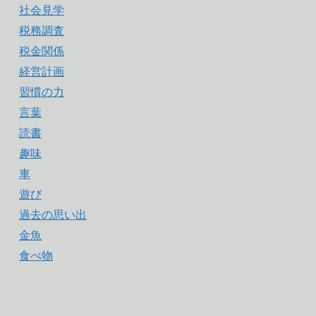
社会見学
税務調査
税金関係
経営計画
習慣の力
言葉
読書
趣味
車
遊び
過去の思い出
金魚
食べ物