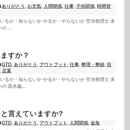
ありがとう
,
お天気
,
人間関係
,
仕事
,
子供関係
,
時間管
 知っているか・知らないか やるか・やらないか 空冷税理士 未
 ...
れますか？
GTD
,
ありがとう
,
アウトプット
,
仕事
,
整理・整頓
,
目
,
言葉
 知っているか・知らないか やるか・やらないか 空冷税理士 未
 髙木義...
こと言えていますか?
GTD
,
ありがとう
,
アウトプット
,
人間関係
,
金魚