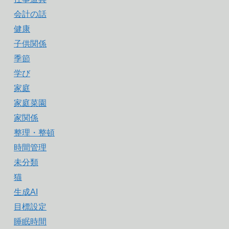
会計の話
健康
子供関係
季節
学び
家庭
家庭菜園
家関係
整理・整頓
時間管理
未分類
猫
生成AI
目標設定
睡眠時間