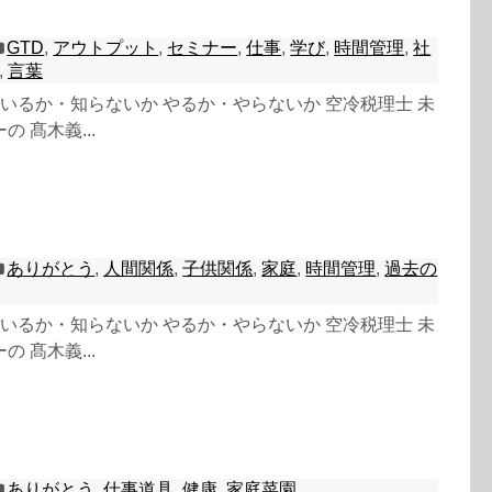
GTD
,
アウトプット
,
セミナー
,
仕事
,
学び
,
時間管理
,
社
,
言葉
 知っているか・知らないか やるか・やらないか 空冷税理士 未
 髙木義...
ありがとう
,
人間関係
,
子供関係
,
家庭
,
時間管理
,
過去の
 知っているか・知らないか やるか・やらないか 空冷税理士 未
 髙木義...
ありがとう
,
仕事道具
,
健康
,
家庭菜園