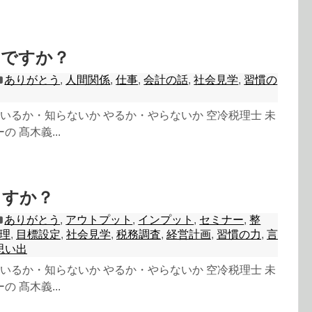
いですか？
ありがとう
,
人間関係
,
仕事
,
会計の話
,
社会見学
,
習慣の
 知っているか・知らないか やるか・やらないか 空冷税理士 未
 髙木義...
ますか？
ありがとう
,
アウトプット
,
インプット
,
セミナー
,
整
理
,
目標設定
,
社会見学
,
税務調査
,
経営計画
,
習慣の力
,
言
思い出
 知っているか・知らないか やるか・やらないか 空冷税理士 未
 髙木義...