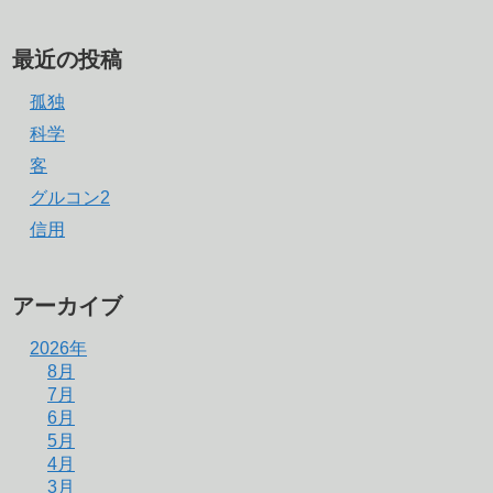
最近の投稿
孤独
科学
客
グルコン2
信用
アーカイブ
2026年
8月
7月
6月
5月
4月
3月