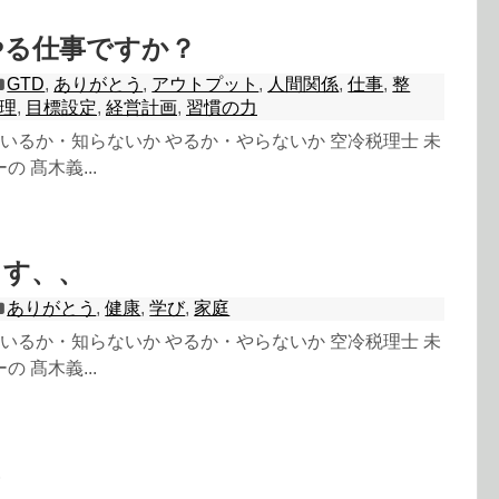
やる仕事ですか？
GTD
,
ありがとう
,
アウトプット
,
人間関係
,
仕事
,
整
理
,
目標設定
,
経営計画
,
習慣の力
 知っているか・知らないか やるか・やらないか 空冷税理士 未
 髙木義...
ます、、
ありがとう
,
健康
,
学び
,
家庭
 知っているか・知らないか やるか・やらないか 空冷税理士 未
 髙木義...