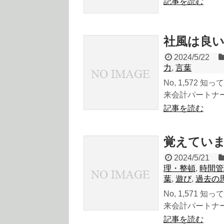
記事を読む
社風は良
2024/5/22
力
,
言葉
No, 1,572
来会計パートナーの
記事を読む
覚えてい
2024/5/21
理・整頓
,
時間管
葉
,
遊び
,
過去の
No, 1,571
来会計パートナーの
記事を読む