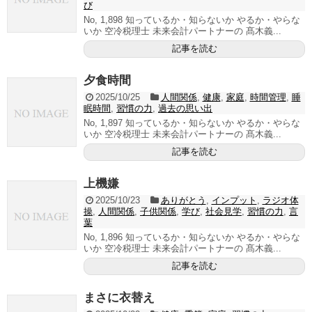
び
No, 1,898 知っているか・知らないか やるか・やらな
いか 空冷税理士 未来会計パートナーの 髙木義...
記事を読む
夕食時間
2025/10/25
人間関係
,
健康
,
家庭
,
時間管理
,
睡
眠時間
,
習慣の力
,
過去の思い出
No, 1,897 知っているか・知らないか やるか・やらな
いか 空冷税理士 未来会計パートナーの 髙木義...
記事を読む
上機嫌
2025/10/23
ありがとう
,
インプット
,
ラジオ体
操
,
人間関係
,
子供関係
,
学び
,
社会見学
,
習慣の力
,
言
葉
No, 1,896 知っているか・知らないか やるか・やらな
いか 空冷税理士 未来会計パートナーの 髙木義...
記事を読む
まさに衣替え