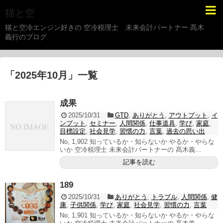
猫と空
猫と空冷エンジン好きの 空冷税理士 未来会計パートナー 髙木
義行のブログ
「
2025年10月
」
一覧
成果
2025/10/31
GTD
,
ありがとう
,
アウトプット
,
イ
ンプット
,
セミナー
,
人間関係
,
仕事道具
,
学び
,
家庭
,
目標設定
,
社会見学
,
習慣の力
,
言葉
,
過去の思い出
No, 1,902 知っているか・知らないか やるか・やらな
いか 空冷税理士 未来会計パートナーの 髙木義...
記事を読む
189
2025/10/31
ありがとう
,
トラブル
,
人間関係
,
健
康
,
子供関係
,
学び
,
家庭
,
社会見学
,
習慣の力
,
言葉
No, 1,901 知っているか・知らないか やるか・やらな