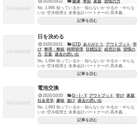
2025/10/22
健康
,
季節
,
家庭
,
習慣の力
No, 1,895 知っているか・知らないか やるか・やらな
いか 空冷税理士 未来会計パートナーの 髙木義...
記事を読む
日を決める
2025/10/21
GTD
,
ありがとう
,
アウトプット
,
学
び
,
整理・整頓
,
時間管理
,
目標設定
,
経営計画
,
習慣の
力
,
言葉
,
過去の思い出
No, 1,894 知っているか・知らないか やるか・やらな
いか 空冷税理士 未来会計パートナーの 髙木義...
記事を読む
電池交換
2025/10/20
D・I・Y
,
アウトプット
,
学び
,
家庭
,
社会見学
,
趣味
,
遊び
,
過去の思い出
No, 1,893 知っているか・知らないか やるか・やらな
いか 空冷税理士 未来会計パートナーの 髙木義...
記事を読む