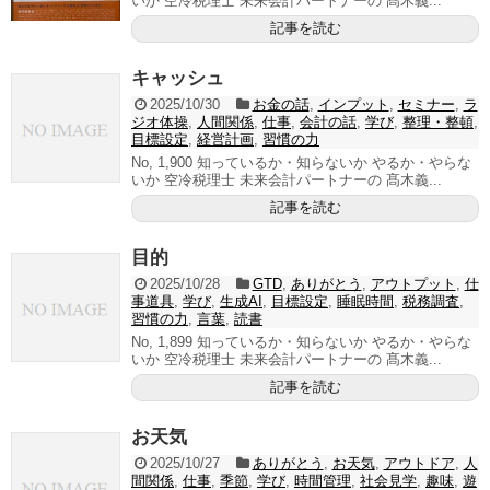
いか 空冷税理士 未来会計パートナーの 髙木義...
記事を読む
キャッシュ
2025/10/30
お金の話
,
インプット
,
セミナー
,
ラ
ジオ体操
,
人間関係
,
仕事
,
会計の話
,
学び
,
整理・整頓
,
目標設定
,
経営計画
,
習慣の力
No, 1,900 知っているか・知らないか やるか・やらな
いか 空冷税理士 未来会計パートナーの 髙木義...
記事を読む
目的
2025/10/28
GTD
,
ありがとう
,
アウトプット
,
仕
事道具
,
学び
,
生成AI
,
目標設定
,
睡眠時間
,
税務調査
,
習慣の力
,
言葉
,
読書
No, 1,899 知っているか・知らないか やるか・やらな
いか 空冷税理士 未来会計パートナーの 髙木義...
記事を読む
お天気
2025/10/27
ありがとう
,
お天気
,
アウトドア
,
人
間関係
,
仕事
,
季節
,
学び
,
時間管理
,
社会見学
,
趣味
,
遊