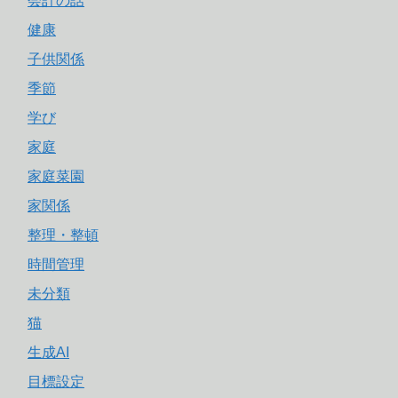
会計の話
健康
子供関係
季節
学び
家庭
家庭菜園
家関係
整理・整頓
時間管理
未分類
猫
生成AI
目標設定