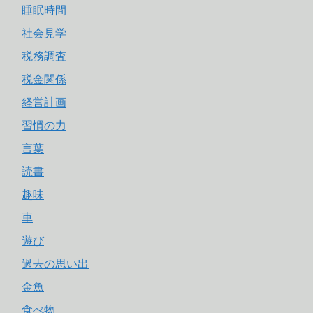
睡眠時間
社会見学
税務調査
税金関係
経営計画
習慣の力
言葉
読書
趣味
車
遊び
過去の思い出
金魚
食べ物