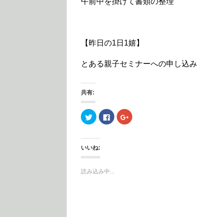
午前中を掛けて書類の整理
【昨日の1日1嬉】
とある親子セミナーへの申し込み
共有:
ク
F
ク
リ
a
リ
ッ
c
ッ
ク
e
ク
し
b
し
て
o
て
いいね:
T
o
G
w
k
o
i
で
o
t
共
g
読み込み中...
t
有
l
e
す
e
r
る
+
で
に
で
共
は
共
有
ク
有
(
リ
(
新
ッ
新