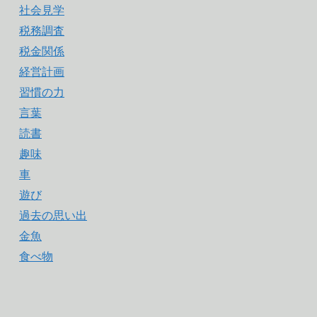
社会見学
税務調査
税金関係
経営計画
習慣の力
言葉
読書
趣味
車
遊び
過去の思い出
金魚
食べ物