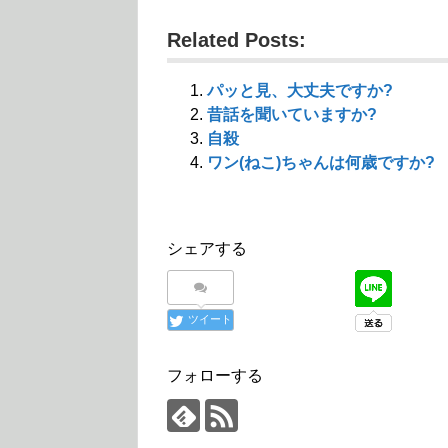
し
ク
し
い
し
い
ウ
て
ウ
Related Posts:
ィ
く
ィ
ン
だ
ン
ド
さ
ド
ウ
い
ウ
で
(
で
パッと見、大丈夫ですか?
開
新
開
き
し
き
昔話を聞いていますか?
ま
い
ま
す
ウ
す
自殺
)
ィ
)
ン
ワン(ねこ)ちゃんは何歳ですか?
ド
ウ
で
開
き
ま
す
シェアする
)
ツイート
フォローする