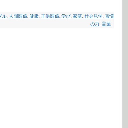
ブル
,
人間関係
,
健康
,
子供関係
,
学び
,
家庭
,
社会見学
,
習慣
の力
,
言葉