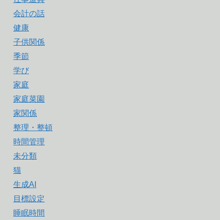
会計の話
健康
子供関係
季節
学び
家庭
家庭菜園
家関係
整理・整頓
時間管理
未分類
猫
生成AI
目標設定
睡眠時間