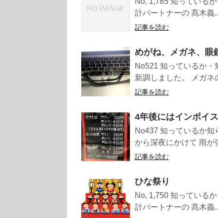
No, 1,785 知って
計パートナーの 髙木義..
記事を読む
めがね、メガネ、眼
No521 知っている
新調しました。 メガネの
記事を読む
4年後にはインボイ
No437 知っているか
から深夜にかけて 雨が強
記事を読む
ひな祭り
No, 1,750 知って
計パートナーの 髙木義..