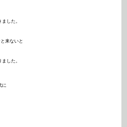
きました。
ンと来ないと
りました。
代に