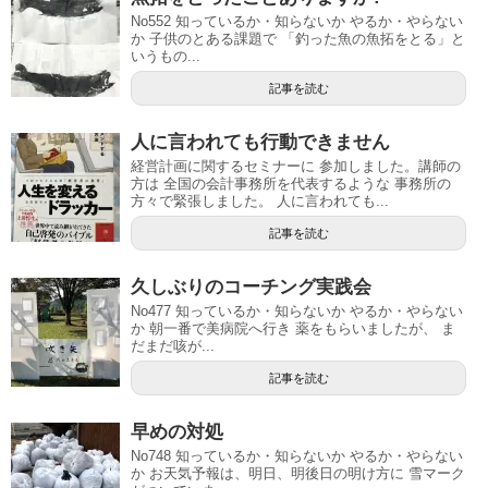
No552 知っているか・知らないか やるか・やらない
か 子供のとある課題で 「釣った魚の魚拓をとる」と
いうもの...
記事を読む
人に言われても行動できません
経営計画に関するセミナーに 参加しました。講師の
方は 全国の会計事務所を代表するような 事務所の
方々で緊張しました。 人に言われても...
記事を読む
久しぶりのコーチング実践会
No477 知っているか・知らないか やるか・やらない
か 朝一番で美病院へ行き 薬をもらいましたが、 ま
だまだ咳が...
記事を読む
早めの対処
No748 知っているか・知らないか やるか・やらない
か お天気予報は、明日、明後日の明け方に 雪マーク