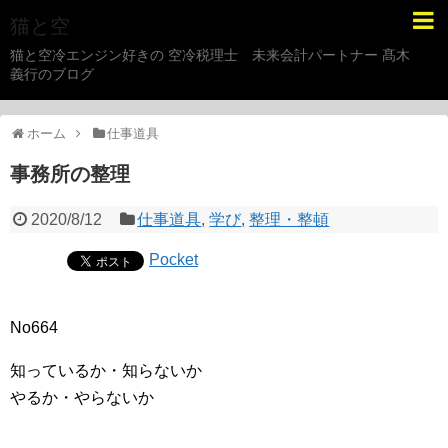
猫と空
猫と空冷エンジン好きの 空冷税理士 未来会計パートナー 髙木
義行のブログ
ホーム
仕事道具
事務所の整理
2020/8/12
仕事道具
,
学び
,
整理・整頓
Pocket
No664
知っているか・知らないか
やるか・やらないか