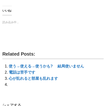
ッ
c
ッ
ク
e
ク
し
b
し
て
o
て
いいね:
T
o
G
w
k
o
i
で
o
t
共
g
読み込み中...
t
有
l
e
す
e
r
る
+
で
に
で
共
は
共
有
ク
有
(
リ
(
新
ッ
新
し
ク
し
い
し
い
ウ
て
ウ
Related Posts:
ィ
く
ィ
ン
だ
ン
ド
さ
ド
ウ
い
ウ
で
(
で
使う→使える→使うかも? 結局使いません
開
新
開
き
し
き
電話は苦手です
ま
い
ま
す
ウ
す
心が乱れると部屋も乱れます
)
ィ
)
ン
ド
ウ
で
開
き
ま
す
シェアする
)