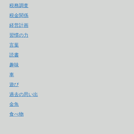
税務調査
税金関係
経営計画
習慣の力
言葉
読書
趣味
車
遊び
過去の思い出
金魚
食べ物