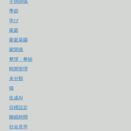
子供関係
季節
学び
家庭
家庭菜園
家関係
整理・整頓
時間管理
未分類
猫
生成AI
目標設定
睡眠時間
社会見学