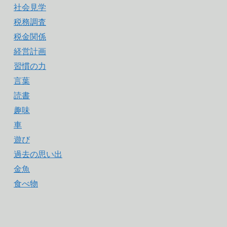
社会見学
税務調査
税金関係
経営計画
習慣の力
言葉
読書
趣味
車
遊び
過去の思い出
金魚
食べ物