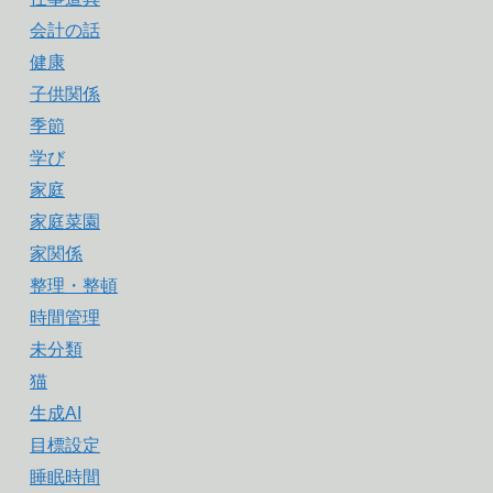
会計の話
健康
子供関係
季節
学び
家庭
家庭菜園
家関係
整理・整頓
時間管理
未分類
猫
生成AI
目標設定
睡眠時間