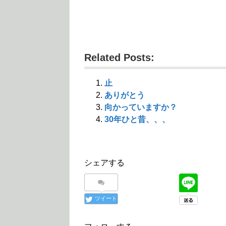
r
る
+
で
に
で
共
は
共
有
ク
有
(
リ
(
新
ッ
新
し
ク
し
い
し
い
ウ
て
ウ
Related Posts:
ィ
く
ィ
ン
だ
ン
ド
さ
ド
ウ
い
ウ
で
(
で
止
開
新
開
き
し
き
ありがとう
ま
い
ま
す
ウ
す
向かっていますか？
)
ィ
)
ン
30年ひと昔、、、
ド
ウ
で
開
き
ま
す
シェアする
)
ツイート