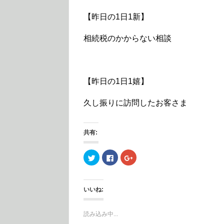
【昨日の1日1新】
相続税のかからない相談
【昨日の1日1嬉】
久し振りに訪問したお客さま
共有:
ク
F
ク
リ
a
リ
ッ
c
ッ
ク
e
ク
し
b
し
て
o
て
いいね:
T
o
G
w
k
o
i
で
o
t
共
g
読み込み中...
t
有
l
e
す
e