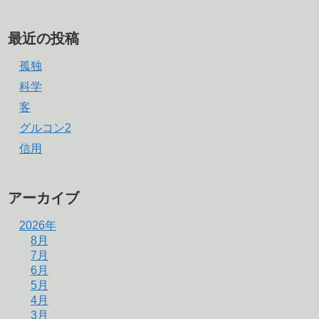
最近の投稿
孤独
科学
客
グルコン2
信用
アーカイブ
2026年
8月
7月
6月
5月
4月
3月