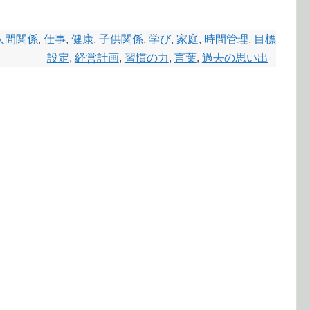
人間関係
,
仕事
,
健康
,
子供関係
,
学び
,
家庭
,
時間管理
,
目標
設定
,
経営計画
,
習慣の力
,
言葉
,
過去の思い出