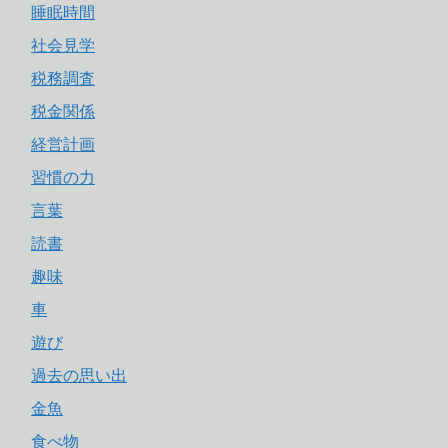
睡眠時間
社会見学
税務調査
税金関係
経営計画
習慣の力
言葉
読書
趣味
車
遊び
過去の思い出
金魚
食べ物