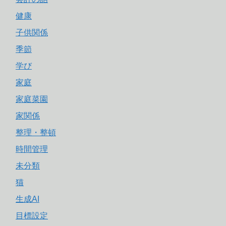
健康
子供関係
季節
学び
家庭
家庭菜園
家関係
整理・整頓
時間管理
未分類
猫
生成AI
目標設定