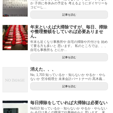
か 子供に冬休みの予定を 考えるようにダイヤリーを
コピーし...
記事を読む
年末といえば大掃除ですが、毎日、掃除
や整理整頓をしていれば必要ありませ
ん。
年末も近くなり事務所や 自宅の掃除や片付けを 始め
て要る方も多いと 思います。 私のところでは、、、
自宅も事務所も とにか...
記事を読む
消えた、、、
No, 1,703 知っているか・知らないか やるか・やら
ないか 空冷税理士 未来会計パートナーの 髙木義...
記事を読む
毎日掃除をしていれば大掃除は必要ない
No513 知っているか・知らないか やるか・やらない
か 今日は多くの職場で仕事納めかと 思います。 私