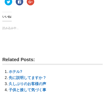
ク
F
ク
リ
a
リ
ッ
c
ッ
ク
e
ク
し
b
し
て
o
て
いいね:
T
o
G
w
k
o
i
で
o
t
共
g
読み込み中...
t
有
l
e
す
e
r
る
+
で
に
で
共
は
共
有
ク
有
(
リ
(
新
ッ
新
し
ク
し
い
し
い
ウ
て
ウ
Related Posts:
ィ
く
ィ
ン
だ
ン
ド
さ
ド
ウ
い
ウ
で
(
で
ホテル?
開
新
開
き
し
き
先に説明してますか ?
ま
い
ま
す
ウ
す
久しぶりのお客様の声
)
ィ
)
ン
子供と接して気づく事
ド
ウ
で
開
き
ま