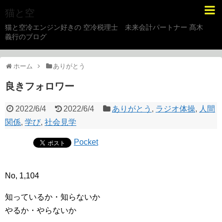
猫と空
猫と空冷エンジン好きの 空冷税理士 未来会計パートナー 髙木
義行のブログ
ホーム
ありがとう
良きフォロワー
2022/6/4
2022/6/4
ありがとう
,
ラジオ体操
,
人間
関係
,
学び
,
社会見学
Pocket
No, 1,104
知っているか・知らないか
やるか・やらないか