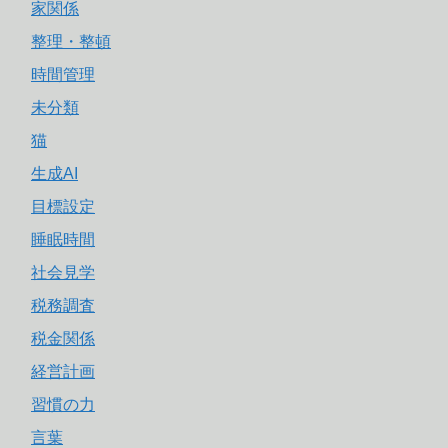
家関係
整理・整頓
時間管理
未分類
猫
生成AI
目標設定
睡眠時間
社会見学
税務調査
税金関係
経営計画
習慣の力
言葉