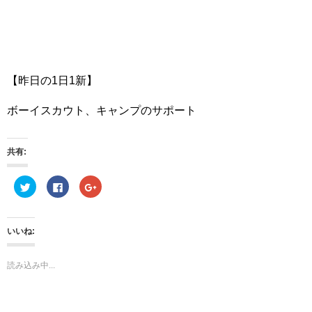
【昨日の1日1新】
ボーイスカウト、キャンプのサポート
共有:
ク
F
ク
リ
a
リ
ッ
c
ッ
ク
e
ク
し
b
し
て
o
て
いいね:
T
o
G
w
k
o
i
で
o
t
共
g
読み込み中...
t
有
l
e
す
e
r
る
+
で
に
で
共
は
共
有
ク
有