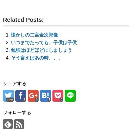
(
リ
(
新
ッ
新
し
ク
し
い
し
い
ウ
て
ウ
Related Posts:
ィ
く
ィ
ン
だ
ン
ド
さ
ド
ウ
い
ウ
で
(
で
懐かしの二宮金次郎像
開
新
開
き
し
き
いつまでたっても、子供は子供
ま
い
ま
す
ウ
す
勉強はほどほどにしましょう
)
ィ
)
ン
そう言えばあの時、、、
ド
ウ
で
開
き
ま
す
シェアする
)
error
0
0
フォローする