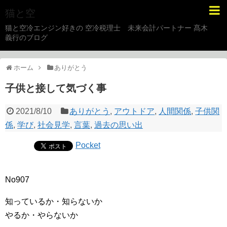
猫と空
猫と空冷エンジン好きの 空冷税理士 未来会計パートナー 髙木
義行のブログ
ホーム
ありがとう
子供と接して気づく事
2021/8/10
ありがとう
,
アウトドア
,
人間関係
,
子供関
係
,
学び
,
社会見学
,
言葉
,
過去の思い出
Pocket
No907
知っているか・知らないか
やるか・やらないか