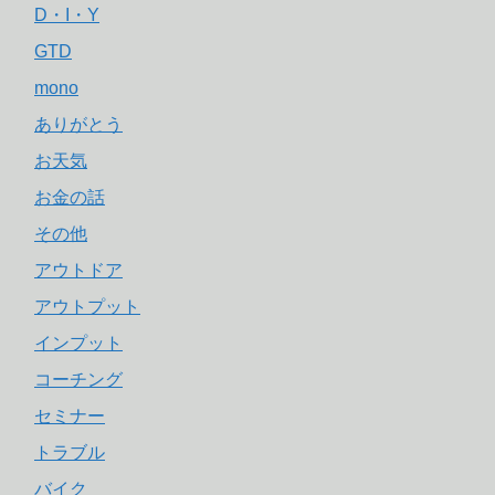
D・I・Y
GTD
mono
ありがとう
お天気
お金の話
その他
アウトドア
アウトプット
インプット
コーチング
セミナー
トラブル
バイク