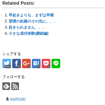
ウ
て
ウ
Related Posts:
ィ
く
ィ
ン
だ
ン
ド
さ
ド
ウ
い
ウ
で
(
で
早起きよりも、まずは早寝
開
新
開
き
し
き
習慣の奴隷のその先に、、、
ま
い
ま
す
ウ
す
起きられません、、、
)
ィ
)
ン
小さな成功体験(継続編)
ド
ウ
で
開
き
ま
す
シェアする
)
error
0
0
フォローする
yoshiyuki