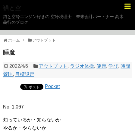
猫と空
猫と空冷エンジン好きの 空冷税理士 未来会計パートナー 髙木
義行のブログ
ホーム
アウトプット
睡魔
2022/4/6
アウトプット
,
ラジオ体操
,
健康
,
学び
,
時間
管理
,
目標設定
Pocket
No, 1,067
知っているか・知らないか
やるか・やらないか