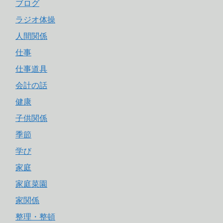
ブログ
ラジオ体操
人間関係
仕事
仕事道具
会計の話
健康
子供関係
季節
学び
家庭
家庭菜園
家関係
整理・整頓