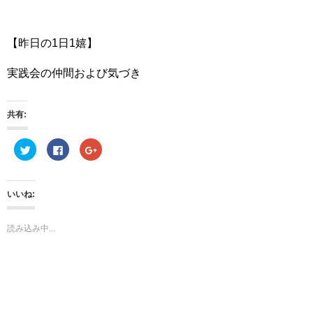
【昨日の1日1嬉】
実践会の仲間および気づき
共有:
ク
F
ク
リ
a
リ
ッ
c
ッ
ク
e
ク
し
b
し
て
o
て
いいね:
T
o
G
w
k
o
i
で
o
t
共
g
読み込み中...
t
有
l
e
す
e
r
る
+
で
に
で
共
は
共
有
ク
有
(
リ
(
新
ッ
新
し
ク
し
い
し
い