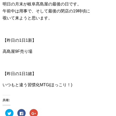
明日の月末が岐阜髙島屋の最後の日です。
午前中は用事で、そして最後の閉店の19時頃に
覗いて来ようと思います。
【昨日の1日1新】
高島屋9F売り場
【昨日の1日1嬉】
いつもと違う習慣化MTG(ほっこり！)
共有:
ク
F
ク
リ
a
リ