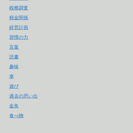
税務調査
税金関係
経営計画
習慣の力
言葉
読書
趣味
車
遊び
過去の思い出
金魚
食べ物