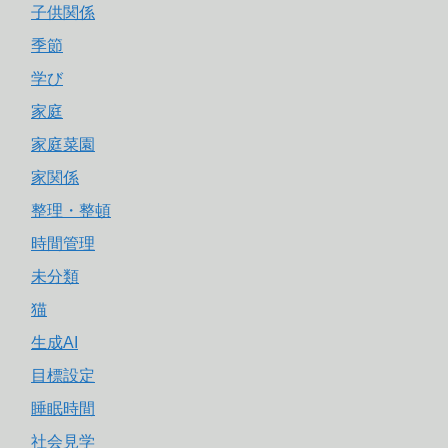
子供関係
季節
学び
家庭
家庭菜園
家関係
整理・整頓
時間管理
未分類
猫
生成AI
目標設定
睡眠時間
社会見学