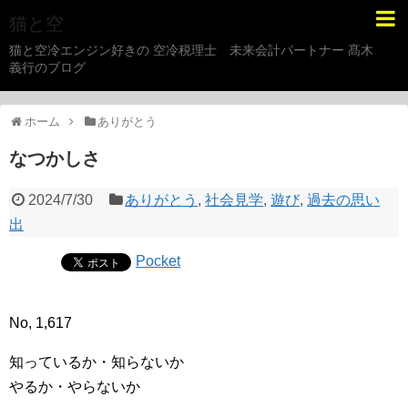
猫と空
猫と空冷エンジン好きの 空冷税理士 未来会計パートナー 髙木
義行のブログ
ホーム
ありがとう
なつかしさ
2024/7/30
ありがとう
,
社会見学
,
遊び
,
過去の思い
出
Pocket
No, 1,617
知っているか・知らないか
やるか・やらないか