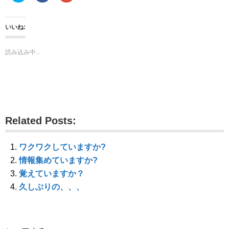
ッ
c
ッ
ク
e
ク
し
b
し
て
o
て
いいね:
T
o
G
w
k
o
i
で
o
t
共
g
読み込み中...
t
有
l
e
す
e
r
る
+
で
に
で
共
は
共
有
ク
有
(
リ
(
新
ッ
新
し
ク
し
い
し
い
ウ
て
ウ
Related Posts:
ィ
く
ィ
ン
だ
ン
ド
さ
ド
ウ
い
ウ
で
(
で
ワクワクしていますか?
開
新
開
き
し
き
情報集めていますか?
ま
い
ま
す
ウ
す
覚えていますか？
)
ィ
)
ン
久しぶりの、、、
ド
ウ
で
開
き
ま
す