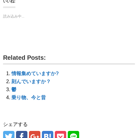
いいね:
T
o
G
w
k
o
i
で
o
t
共
g
読み込み中...
t
有
l
e
す
e
r
る
+
で
に
で
共
は
共
有
ク
有
(
リ
(
新
ッ
新
し
ク
し
い
し
い
ウ
て
ウ
Related Posts:
ィ
く
ィ
ン
だ
ン
ド
さ
ド
ウ
い
ウ
で
(
で
情報集めていますか?
開
新
開
き
し
き
刻んでいますか？
ま
い
ま
す
ウ
す
鬱
)
ィ
)
ン
乗り物、今と昔
ド
ウ
で
開
き
ま
す
シェアする
)