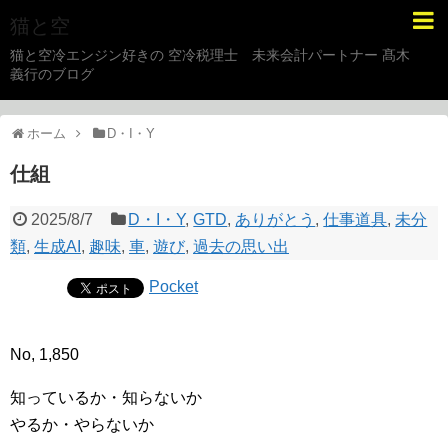
猫と空
猫と空冷エンジン好きの 空冷税理士 未来会計パートナー 髙木
義行のブログ
ホーム
D・I・Y
仕組
2025/8/7
D・I・Y
,
GTD
,
ありがとう
,
仕事道具
,
未分
類
,
生成AI
,
趣味
,
車
,
遊び
,
過去の思い出
Pocket
No, 1,850
知っているか・知らないか
やるか・やらないか