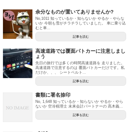
余分なものが置いてありませんか?
No,1011 知っているか・知らないか やるか・やらな
いか 今朝も雪がチラチラしていました。 車に乗り込
むと車...
記事を読む
高速道路では覆面パトカーに注意しまし
ょう
先日の旅行では多くの時間高速道路を 走りました。
高速道路で注意するのは 覆面パトカーだけです。私
だけか、、、 シートベルト...
記事を読む
書類に署名捺印
No, 1,648 知っているか・知らないか やるか・やら
ないか 空冷税理士 未来会計パートナーの 髙木義...
記事を読む