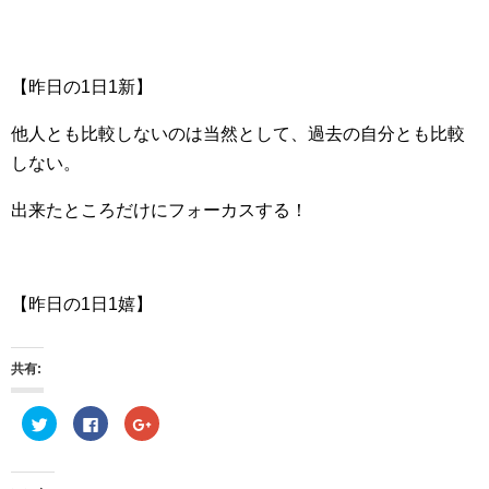
【昨日の1日1新】
他人とも比較しないのは当然として、過去の自分とも比較
しない。
出来たところだけにフォーカスする！
【昨日の1日1嬉】
共有:
ク
F
ク
リ
a
リ
ッ
c
ッ
ク
e
ク
し
b
し
て
o
て