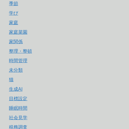
季節
学び
家庭
家庭菜園
家関係
整理・整頓
時間管理
未分類
猫
生成AI
目標設定
睡眠時間
社会見学
税務調査