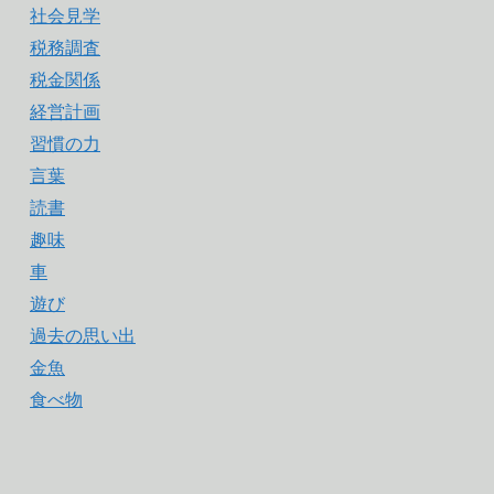
社会見学
税務調査
税金関係
経営計画
習慣の力
言葉
読書
趣味
車
遊び
過去の思い出
金魚
食べ物