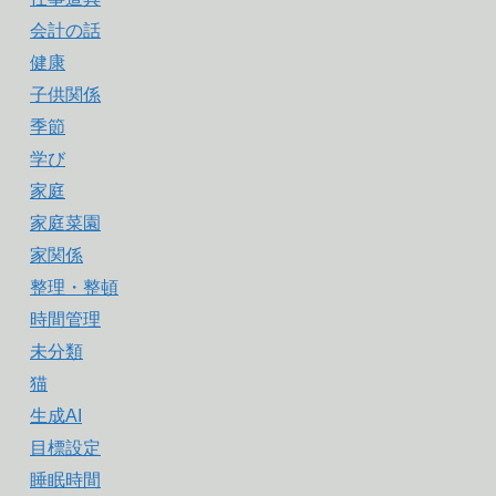
会計の話
健康
子供関係
季節
学び
家庭
家庭菜園
家関係
整理・整頓
時間管理
未分類
猫
生成AI
目標設定
睡眠時間