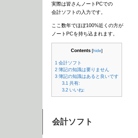
実際は皆さんノートPCでの
会計ソフトの入力です。
ここ数年でほぼ100%近くの方が
ノートPCを持ち込まれます。
Contents
[
hide
]
1
会計ソフト
2
簿記の知識は要りません
3
簿記の知識はあると良いです
3.1
共有:
3.2
いいね:
会計ソフト