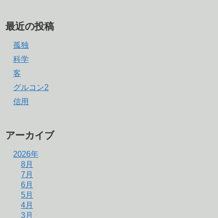
最近の投稿
孤独
科学
客
グルコン2
信用
アーカイブ
2026年
8月
7月
6月
5月
4月
3月