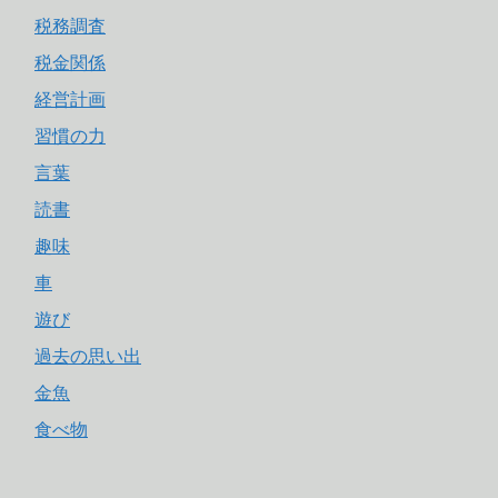
税務調査
税金関係
経営計画
習慣の力
言葉
読書
趣味
車
遊び
過去の思い出
金魚
食べ物