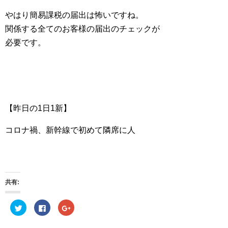
やはり簡易課税の届出は怖いですね。
関係する全てのお客様の届出のチェックが
必要です。
【昨日の1日1新】
コロナ禍、新幹線で初めて隣席に人
共有:
ク
F
ク
リ
a
リ
ッ
c
ッ
ク
e
ク