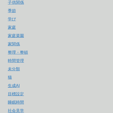
子供関係
季節
学び
家庭
家庭菜園
家関係
整理・整頓
時間管理
未分類
猫
生成AI
目標設定
睡眠時間
社会見学