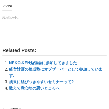
し
b
し
て
o
て
いいね:
T
o
G
w
k
o
i
で
o
t
共
g
読み込み中...
t
有
l
e
す
e
r
る
+
で
に
で
共
は
共
有
ク
有
(
リ
(
新
ッ
新
し
ク
し
い
し
い
ウ
て
ウ
Related Posts:
ィ
く
ィ
ン
だ
ン
ド
さ
ド
ウ
い
ウ
で
(
で
NEKO-KEN勉強会に参加してきました
開
新
開
き
し
き
経営計画の養成塾にオブザーバーとして参加していま
ま
い
ま
す
ウ
す
す。
)
ィ
)
ン
成果に結びつきやすいセミナーって?
ド
ウ
敢えて意心地の悪いところへ
で
開
き
ま
す
)