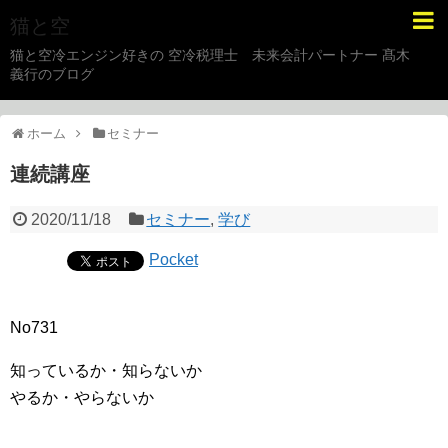
猫と空
猫と空冷エンジン好きの 空冷税理士 未来会計パートナー 髙木
義行のブログ
ホーム
セミナー
連続講座
2020/11/18
セミナー
,
学び
Pocket
No731
知っているか・知らないか
やるか・やらないか