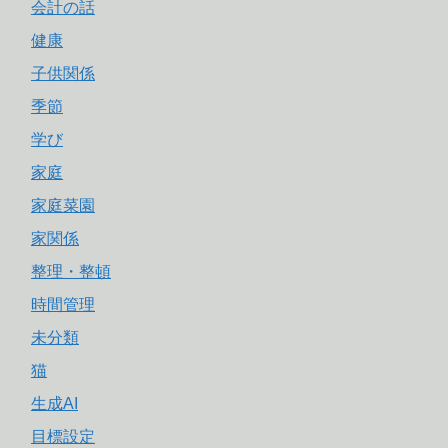
会計の話
健康
子供関係
季節
学び
家庭
家庭菜園
家関係
整理・整頓
時間管理
未分類
猫
生成AI
目標設定