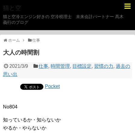
猫と空
猫と空冷エンジン好きの 空冷税理士 未来会計パートナー 髙木
義行のブログ
ホーム
仕事
大人の時間割
2021/3/9
仕事
,
時間管理
,
目標設定
,
習慣の力
,
過去の
思い出
Pocket
No804
知っているか・知らないか
やるか・やらないか