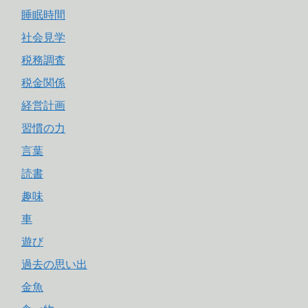
睡眠時間
社会見学
税務調査
税金関係
経営計画
習慣の力
言葉
読書
趣味
車
遊び
過去の思い出
金魚