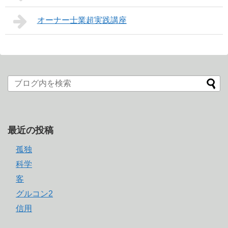
オーナー士業超実践講座
最近の投稿
孤独
科学
客
グルコン2
信用