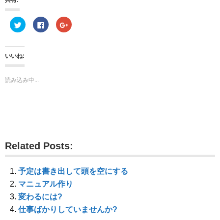
共有:
ク
F
ク
リ
a
リ
ッ
c
ッ
ク
e
ク
し
b
し
て
o
て
いいね:
T
o
G
w
k
o
i
で
o
t
共
g
読み込み中...
t
有
l
e
す
e
r
る
+
で
に
で
共
は
共
有
ク
有
(
リ
(
新
ッ
新
し
ク
し
い
し
い
ウ
て
ウ
Related Posts:
ィ
く
ィ
ン
だ
ン
ド
さ
ド
ウ
い
ウ
で
(
で
予定は書き出して頭を空にする
開
新
開
き
し
き
マニュアル作り
ま
い
ま
す
ウ
す
変わるには?
)
ィ
)
ン
仕事ばかりしていませんか?
ド
ウ