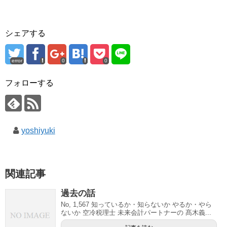
で
開
き
ま
す
シェアする
)
error
0
0
フォローする
yoshiyuki
関連記事
過去の話
No, 1,567 知っているか・知らないか やるか・やら
ないか 空冷税理士 未来会計パートナーの 髙木義...