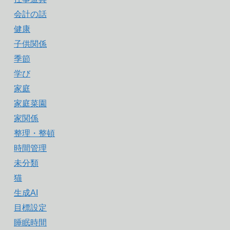
会計の話
健康
子供関係
季節
学び
家庭
家庭菜園
家関係
整理・整頓
時間管理
未分類
猫
生成AI
目標設定
睡眠時間