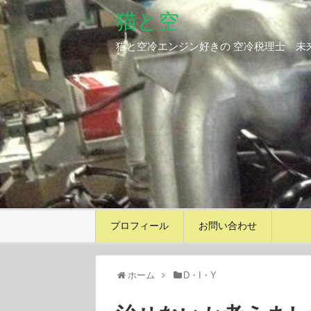
猫と空
猫と空冷エンジン好きの 空冷税理士 未
プロフィール
お問い合わせ
ホーム
D・I・Y