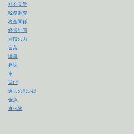
社会見学
税務調査
税金関係
経営計画
習慣の力
言葉
読書
趣味
車
遊び
過去の思い出
金魚
食べ物