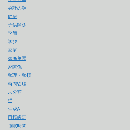
会計の話
健康
子供関係
季節
学び
家庭
家庭菜園
家関係
整理・整頓
時間管理
未分類
猫
生成AI
目標設定
睡眠時間