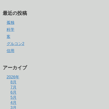
最近の投稿
孤独
科学
客
グルコン2
信用
アーカイブ
2026年
8月
7月
6月
5月
4月
3月