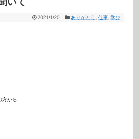
聞いて
2021/1/20
ありがとう
,
仕事
,
学び
の方から