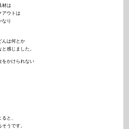
具材は
クアウトは
かなり
どんは何とか
なと感じました。
金をかけられない
よると、
るそうです。