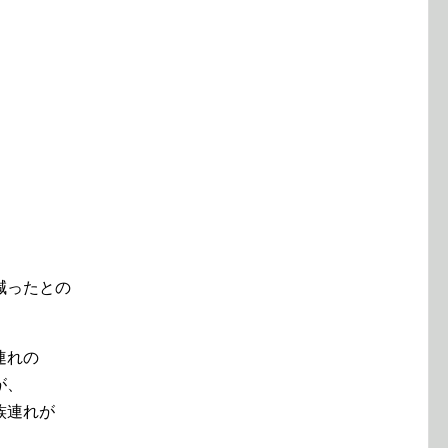
減ったとの
連れの
が、
族連れが