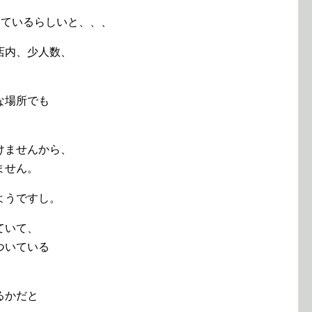
っているらしいと、、、
店内、少人数、
な場所でも
けませんから、
ません。
ようですし。
ていて、
ついている
るかだと