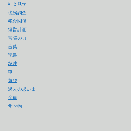
社会見学
税務調査
税金関係
経営計画
習慣の力
言葉
読書
趣味
車
遊び
過去の思い出
金魚
食べ物