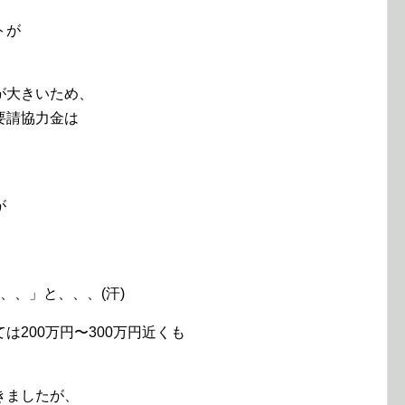
トが
が大きいため、
要請協力金は
が
、、」と、、、(汗)
200万円〜300万円近くも
きましたが、