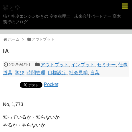
猫と空
猫と空冷エンジン好きの 空冷税理士 未来会計パートナー 髙木
義行のブログ
ホーム
アウトプット
IA
2025/4/10
アウトプット
,
インプット
,
セミナー
,
仕事
道具
,
学び
,
時間管理
,
目標設定
,
社会見学
,
言葉
Pocket
No, 1,773
知っているか・知らないか
やるか・やらないか