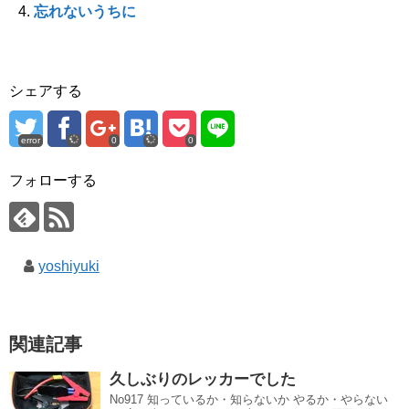
ン
忘れないうちに
ド
ウ
で
開
き
ま
す
シェアする
)
error
0
0
フォローする
yoshiyuki
関連記事
久しぶりのレッカーでした
No917 知っているか・知らないか やるか・やらない