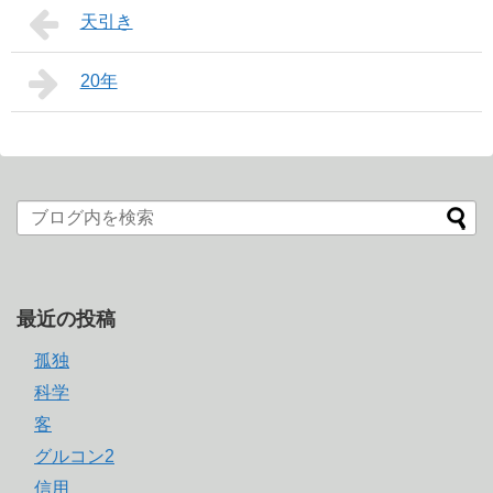
天引き
20年
最近の投稿
孤独
科学
客
グルコン2
信用