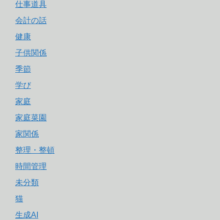
仕事道具
会計の話
健康
子供関係
季節
学び
家庭
家庭菜園
家関係
整理・整頓
時間管理
未分類
猫
生成AI