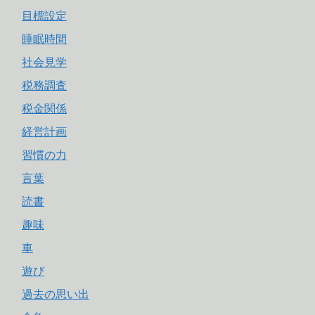
目標設定
睡眠時間
社会見学
税務調査
税金関係
経営計画
習慣の力
言葉
読書
趣味
車
遊び
過去の思い出