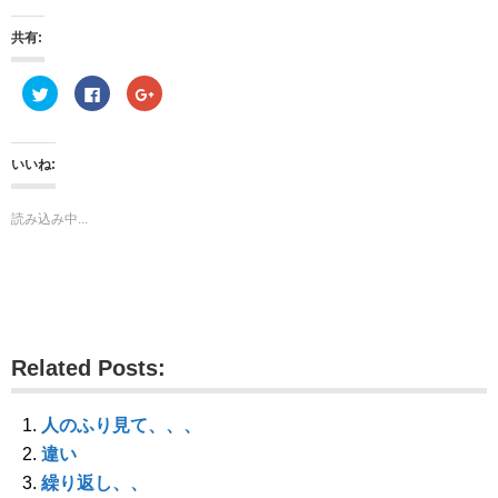
共有:
ク
F
ク
リ
a
リ
ッ
c
ッ
ク
e
ク
し
b
し
て
o
て
いいね:
T
o
G
w
k
o
i
で
o
t
共
g
読み込み中...
t
有
l
e
す
e
r
る
+
で
に
で
共
は
共
有
ク
有
(
リ
(
新
ッ
新
し
ク
し
い
し
い
ウ
て
ウ
Related Posts:
ィ
く
ィ
ン
だ
ン
ド
さ
ド
ウ
い
ウ
で
(
で
人のふり見て、、、
開
新
開
き
し
き
違い
ま
い
ま
す
ウ
す
繰り返し、、
)
ィ
)