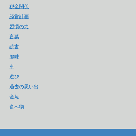
税金関係
経営計画
習慣の力
言葉
読書
趣味
車
遊び
過去の思い出
金魚
食べ物