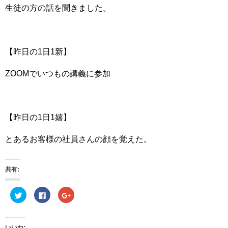
生徒の方の話を聞きました。
【昨日の1日1新】
ZOOMでいつもの講義に参加
【昨日の1日1嬉】
とあるお客様の社員さんの顔を覚えた。
共有:
ク
F
ク
リ
a
リ
ッ
c
ッ
ク
e
ク
し
b
し
て
o
て
いいね: