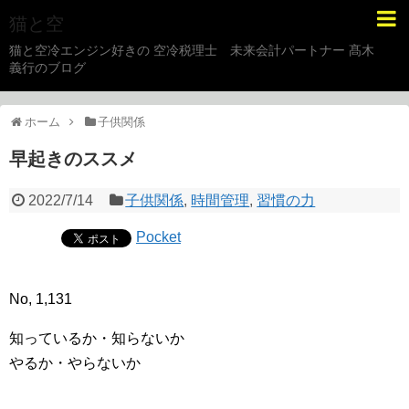
猫と空
猫と空冷エンジン好きの 空冷税理士 未来会計パートナー 髙木
義行のブログ
ホーム
子供関係
早起きのススメ
2022/7/14
子供関係
,
時間管理
,
習慣の力
Pocket
No, 1,131
知っているか・知らないか
やるか・やらないか