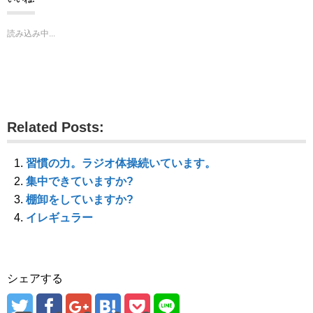
T
o
G
w
k
o
i
で
o
t
共
g
読み込み中...
t
有
l
e
す
e
r
る
+
で
に
で
共
は
共
有
ク
有
(
リ
(
新
ッ
新
し
ク
し
い
し
い
ウ
て
ウ
Related Posts:
ィ
く
ィ
ン
だ
ン
ド
さ
ド
ウ
い
ウ
で
(
で
習慣の力。ラジオ体操続いています。
開
新
開
き
し
き
集中できていますか?
ま
い
ま
す
ウ
す
棚卸をしていますか?
)
ィ
)
ン
イレギュラー
ド
ウ
で
開
き
ま
す
シェアする
)