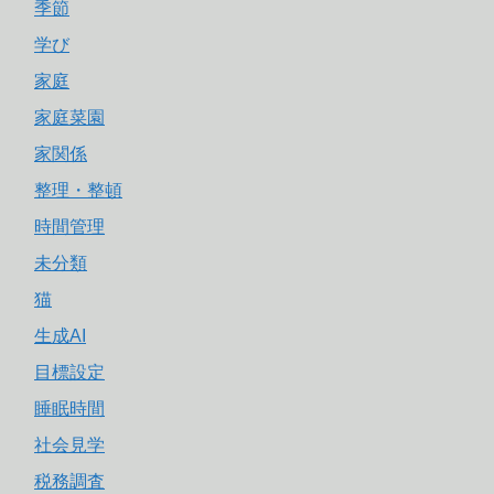
季節
学び
家庭
家庭菜園
家関係
整理・整頓
時間管理
未分類
猫
生成AI
目標設定
睡眠時間
社会見学
税務調査