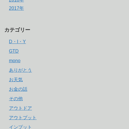
2017年
カテゴリー
D・I・Y
GTD
mono
ありがとう
お天気
お金の話
その他
アウトドア
アウトプット
インプット