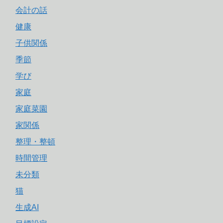
会計の話
健康
子供関係
季節
学び
家庭
家庭菜園
家関係
整理・整頓
時間管理
未分類
猫
生成AI