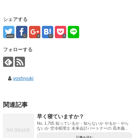
で
開
き
ま
す
シェアする
)
error
0
0
フォローする
yoshiyuki
関連記事
早く寝ていますか？
No, 1,705 知っているか・知らないか やるか・やら
ないか 空冷税理士 未来会計パートナーの 髙木義...
記事を読む