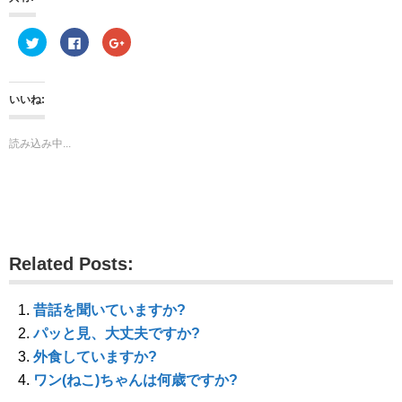
ク
F
ク
リ
a
リ
ッ
c
ッ
ク
e
ク
し
b
し
て
o
て
いいね:
T
o
G
w
k
o
i
で
o
t
共
g
読み込み中...
t
有
l
e
す
e
r
る
+
で
に
で
共
は
共
有
ク
有
(
リ
(
新
ッ
新
し
ク
し
い
し
い
ウ
て
ウ
Related Posts:
ィ
く
ィ
ン
だ
ン
ド
さ
ド
ウ
い
ウ
で
(
で
昔話を聞いていますか?
開
新
開
き
し
き
パッと見、大丈夫ですか?
ま
い
ま
す
ウ
す
外食していますか?
)
ィ
)
ン
ワン(ねこ)ちゃんは何歳ですか?
ド
ウ