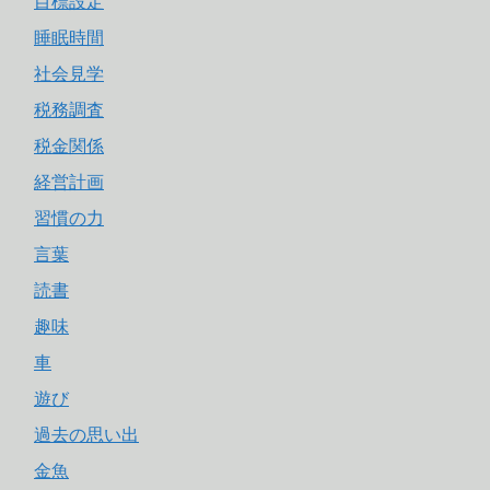
目標設定
睡眠時間
社会見学
税務調査
税金関係
経営計画
習慣の力
言葉
読書
趣味
車
遊び
過去の思い出
金魚