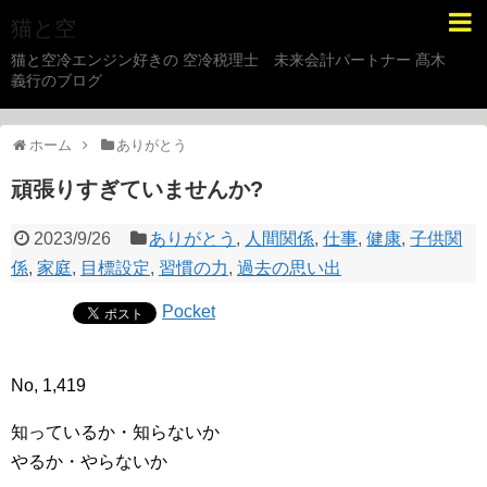
猫と空
猫と空冷エンジン好きの 空冷税理士 未来会計パートナー 髙木
義行のブログ
ホーム
ありがとう
頑張りすぎていませんか?
2023/9/26
ありがとう
,
人間関係
,
仕事
,
健康
,
子供関
係
,
家庭
,
目標設定
,
習慣の力
,
過去の思い出
Pocket
No, 1,419
知っているか・知らないか
やるか・やらないか