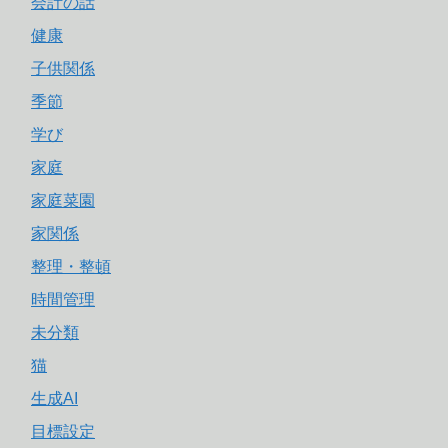
会計の話
健康
子供関係
季節
学び
家庭
家庭菜園
家関係
整理・整頓
時間管理
未分類
猫
生成AI
目標設定