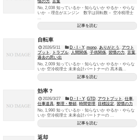
慣の力
,
言葉
No, 2,038 知っているか・知らないか やるか・やらな
いか －理念がエンジン 数字は回転数－ 空冷税理士
...
記事を読む
自転車
2026/5/11
D・I・Y
,
mono
,
ありがとう
,
アウト
プット
,
トラブル
,
人間関係
,
子供関係
,
習慣の力
,
言葉
,
過去の思い出
No, 2,009 知っているか・知らないか やるか・やらな
いか 空冷税理士 未来会計パートナーの 髙木義...
記事を読む
効率？
2026/3/27
D・I・Y
,
GTD
,
アウトプット
,
仕事
,
仕事道具
,
整理・整頓
,
時間管理
,
目標設定
,
習慣の力
No, 1,990 知っているか・知らないか やるか・やらな
いか 空冷税理士 未来会計パートナーの ...
記事を読む
返却