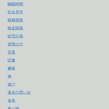
睡眠時間
社会見学
税務調査
税金関係
経営計画
習慣の力
言葉
読書
趣味
車
遊び
過去の思い出
金魚
食べ物