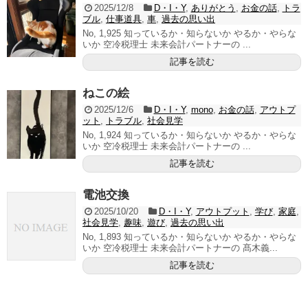
2025/12/8
D・I・Y
,
ありがとう
,
お金の話
,
トラ
ブル
,
仕事道具
,
車
,
過去の思い出
No, 1,925 知っているか・知らないか やるか・やらな
いか 空冷税理士 未来会計パートナーの ...
記事を読む
ねこの絵
2025/12/6
D・I・Y
,
mono
,
お金の話
,
アウトプ
ット
,
トラブル
,
社会見学
No, 1,924 知っているか・知らないか やるか・やらな
いか 空冷税理士 未来会計パートナーの ...
記事を読む
電池交換
2025/10/20
D・I・Y
,
アウトプット
,
学び
,
家庭
,
社会見学
,
趣味
,
遊び
,
過去の思い出
No, 1,893 知っているか・知らないか やるか・やらな
いか 空冷税理士 未来会計パートナーの 髙木義...
記事を読む