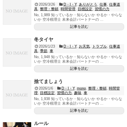
2026/3/26
D・I・Y
,
ありがとう
,
仕事
,
仕事道
具
,
整理・整頓
,
時間管理
,
目標設定
,
習慣の力
No, 1,989 知っているか・知らないか やるか・やらな
いか 空冷税理士 未来会計パートナーの ...
記事を読む
冬タイヤ
2026/1/23
D・I・Y
,
お天気
,
トラブル
,
仕事道
具
,
季節
,
車
No, 1,948 知っているか・知らないか やるか・やらな
いか 空冷税理士 未来会計パートナーの ...
記事を読む
捨てましょう
2026/1/6
D・I・Y
,
mono
,
整理・整頓
,
時間管
理
,
目標設定
,
習慣の力
,
趣味
,
車
No, 1,938 知っているか・知らないか やるか・やらな
いか 空冷税理士 未来会計パートナーの ...
記事を読む
ルール