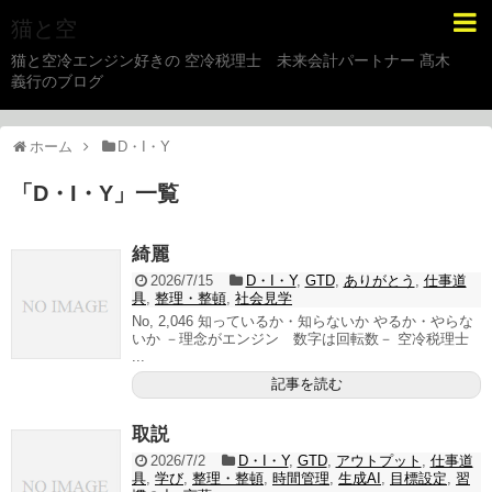
猫と空
猫と空冷エンジン好きの 空冷税理士 未来会計パートナー 髙木
義行のブログ
ホーム
D・I・Y
「
D・I・Y
」
一覧
綺麗
2026/7/15
D・I・Y
,
GTD
,
ありがとう
,
仕事道
具
,
整理・整頓
,
社会見学
No, 2,046 知っているか・知らないか やるか・やらな
いか －理念がエンジン 数字は回転数－ 空冷税理士
...
記事を読む
取説
2026/7/2
D・I・Y
,
GTD
,
アウトプット
,
仕事道
具
,
学び
,
整理・整頓
,
時間管理
,
生成AI
,
目標設定
,
習