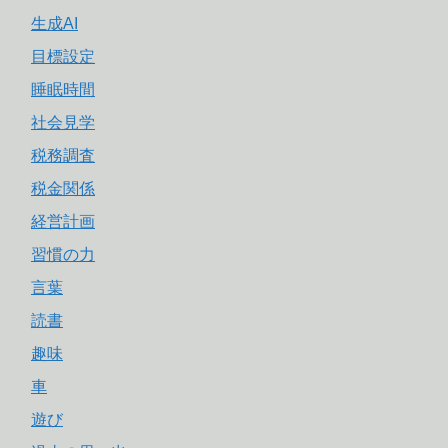
生成AI
目標設定
睡眠時間
社会見学
税務調査
税金関係
経営計画
習慣の力
言葉
読書
趣味
車
遊び