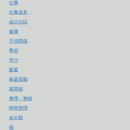
仕事
仕事道具
会計の話
健康
子供関係
季節
学び
家庭
家庭菜園
家関係
整理・整頓
時間管理
未分類
猫