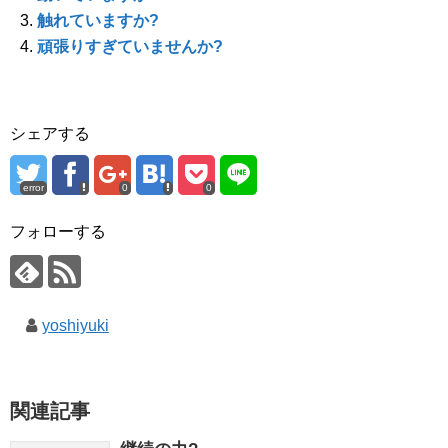
ま
い
ま
す
ウ
す
触れていますか?
)
ィ
)
ン
頑張りすぎていませんか?
ド
ウ
で
開
き
ま
す
シェアする
)
error
0
0
フォローする
yoshiyuki
関連記事