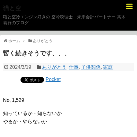
猫と空
猫と空冷エンジン好きの 空冷税理士 未来会計パートナー 髙木
義行のブログ
ホーム
ありがとう
暫く続きそうです、、、
2024/3/19
ありがとう
,
仕事
,
子供関係
,
家庭
Pocket
No, 1,529
知っているか・知らないか
やるか・やらないか