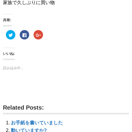
家族で久しぶりに買い物
共有:
ク
F
ク
リ
a
リ
ッ
c
ッ
ク
e
ク
し
b
し
て
o
て
いいね:
T
o
G
w
k
o
i
で
o
t
共
g
読み込み中...
t
有
l
e
す
e
r
る
+
で
に
で
共
は
共
有
ク
有
(
リ
(
新
ッ
新
し
ク
し
い
し
い
ウ
て
ウ
Related Posts:
ィ
く
ィ
ン
だ
ン
ド
さ
ド
ウ
い
ウ
で
(
で
お手紙を書いていました
開
新
開
き
し
き
動いていますか?