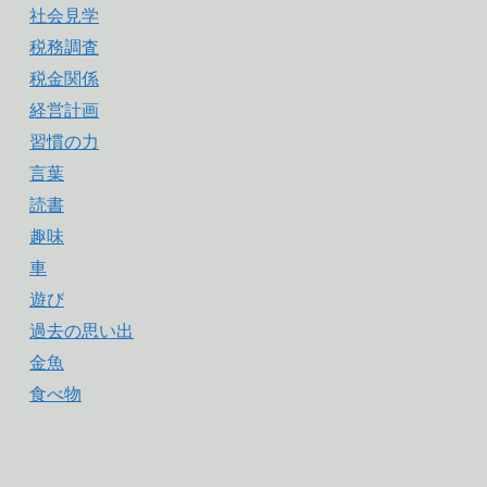
社会見学
税務調査
税金関係
経営計画
習慣の力
言葉
読書
趣味
車
遊び
過去の思い出
金魚
食べ物