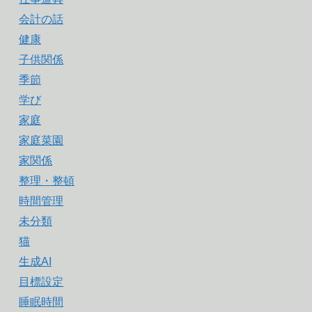
会計の話
健康
子供関係
季節
学び
家庭
家庭菜園
家関係
整理・整頓
時間管理
未分類
猫
生成AI
目標設定
睡眠時間