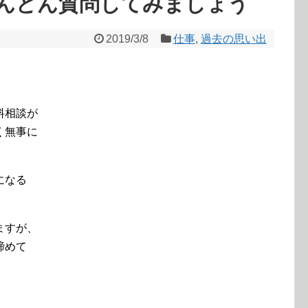
んどん質問してみましょう
2019/3/8
仕事
,
過去の思い出
料相談が
く無事に
になる
ますが、
締めて