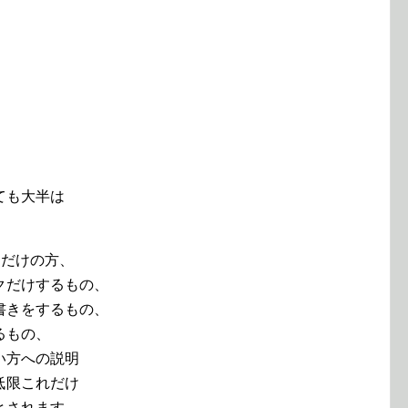
ても大半は
るだけの方、
クだけするもの、
書きをするもの、
るもの、
い方への説明
低限これだけ
とされます。