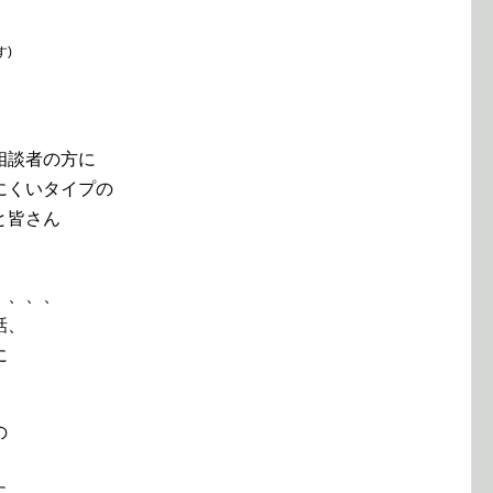
す)
相談者の方に
にくいタイプの
と皆さん
、、、、
話、
に
の
に、、、