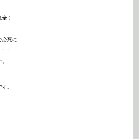
は全く
で必死に
、、、
す。
、
です。