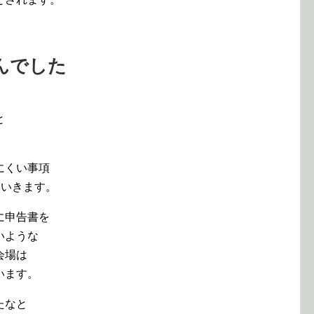
んでした
と
にくい事項
ていきます。
に申告書を
いような
会場は
います。
たなと