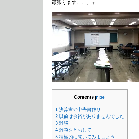
頑張ります、、、
汗
Contents
[
hide
]
1
決算書や申告書作り
2
以前は余裕がありませんでした
3
雑談
4
雑談をとおして
5
積極的に聞いてみましょう