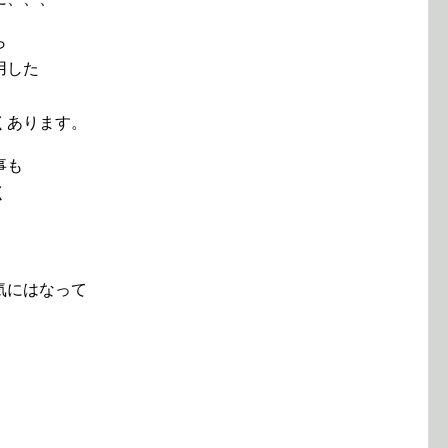
ら
用した
くあります。
事も
く
。
気にはなって