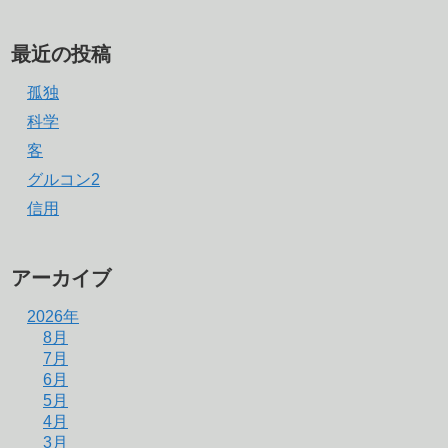
最近の投稿
孤独
科学
客
グルコン2
信用
アーカイブ
2026年
8月
7月
6月
5月
4月
3月