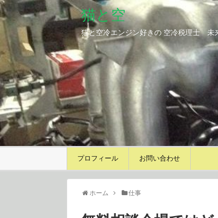
猫と空
猫と空冷エンジン好きの 空冷税理士 未
プロフィール
お問い合わせ
ホーム
仕事