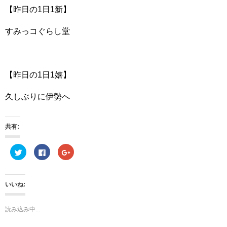
【昨日の1日1新】
すみっコぐらし堂
【昨日の1日1嬉】
久しぶりに伊勢へ
共有:
ク
F
ク
リ
a
リ
ッ
c
ッ
ク
e
ク
し
b
し
て
o
て
いいね:
T
o
G
w
k
o
i
で
o
t
共
g
読み込み中...
t
有
l
e
す
e
r
る
+