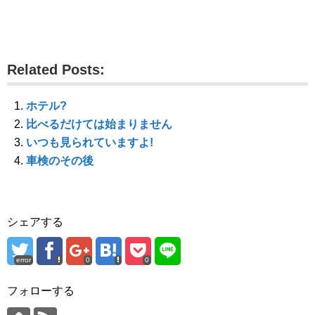
で
に
で
共
は
共
有
ク
有
(
リ
(
新
ッ
新
し
ク
し
い
し
い
ウ
て
ウ
Related Posts:
ィ
く
ィ
ン
だ
ン
ド
さ
ド
ウ
い
ウ
で
(
で
ホテル?
開
新
開
き
し
き
比べるだけては始まりません
ま
い
ま
す
ウ
す
いつも見られていますよ!
)
ィ
)
ン
車検のその後
ド
ウ
で
開
き
ま
す
シェアする
)
error
0
0
フォローする