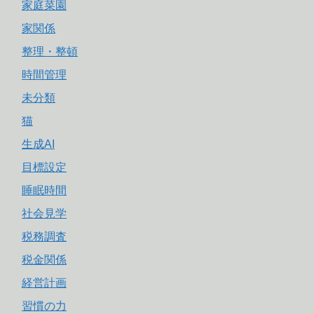
家庭菜園
家関係
整理・整頓
時間管理
未分類
猫
生成AI
目標設定
睡眠時間
社会見学
税務調査
税金関係
経営計画
習慣の力