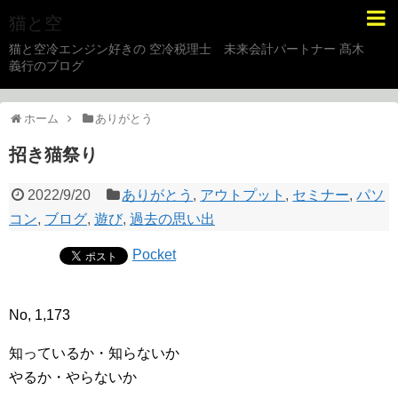
猫と空
猫と空冷エンジン好きの 空冷税理士 未来会計パートナー 髙木
義行のブログ
ホーム
ありがとう
招き猫祭り
2022/9/20
ありがとう
,
アウトプット
,
セミナー
,
パソ
コン
,
ブログ
,
遊び
,
過去の思い出
Pocket
No, 1,173
知っているか・知らないか
やるか・やらないか