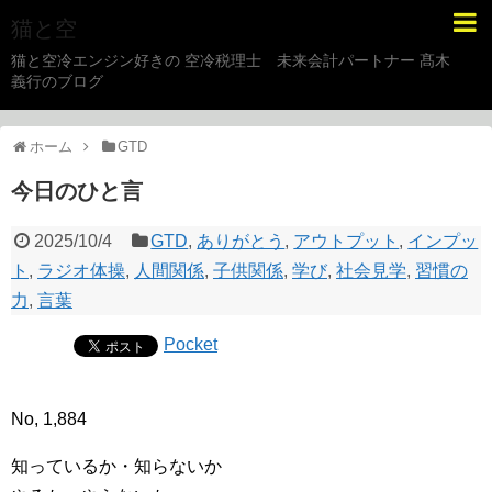
猫と空
猫と空冷エンジン好きの 空冷税理士 未来会計パートナー 髙木
義行のブログ
ホーム
GTD
今日のひと言
2025/10/4
GTD
,
ありがとう
,
アウトプット
,
インプッ
ト
,
ラジオ体操
,
人間関係
,
子供関係
,
学び
,
社会見学
,
習慣の
力
,
言葉
Pocket
No, 1,884
知っているか・知らないか