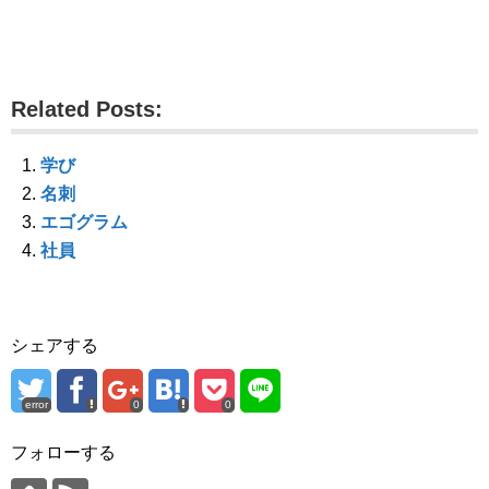
で
に
で
共
は
共
有
ク
有
(
リ
(
新
ッ
新
し
ク
し
い
し
い
ウ
て
ウ
Related Posts:
ィ
く
ィ
ン
だ
ン
ド
さ
ド
ウ
い
ウ
で
(
で
学び
開
新
開
き
し
き
名刺
ま
い
ま
す
ウ
す
エゴグラム
)
ィ
)
ン
社員
ド
ウ
で
開
き
ま
す
シェアする
)
error
0
0
フォローする