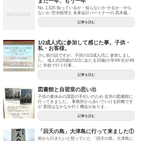
また一年、もう一年
No, 1,525 知っているか・知らないか やるか・やら
ないか 空冷税理士 未来会計パートナーの 髙木義...
記事を読む
1/2成人式に参加して感じた事。子供・
私・お客様。
少し前の話ですが、子供の1/2成人式に 参加しまし
た。 成人式(20歳)の1/2にあたる10歳(小学4年生)の時
に 学校で行う行事...
記事を読む
図書館と自習室の思い出
子供の夏休みの課題の手伝いのため 近所の図書館に
行ってきました。 事務所から歩いていける距離です
が 普段はなかなか行く機会がありま...
記事を読む
「回天の島」大津島に行って来ました①
前から行きたいと想っていた 「回天の島」大津島に