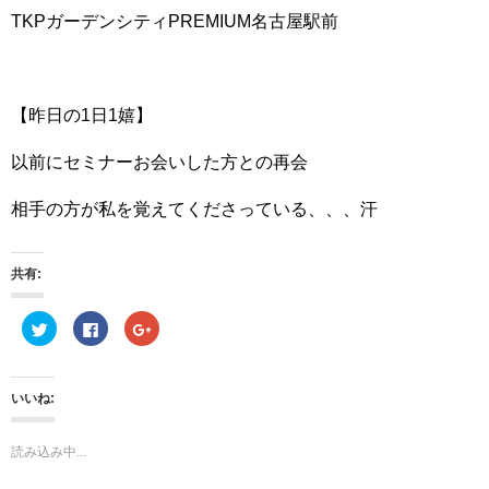
TKPガーデンシティPREMIUM名古屋駅前
【昨日の1日1嬉】
以前にセミナーお会いした方との再会
相手の方が私を覚えてくださっている、、、汗
共有:
ク
F
ク
リ
a
リ
ッ
c
ッ
ク
e
ク
し
b
し
て
o
て
いいね:
T
o
G
w
k
o
i
で
o
t
共
g
読み込み中...
t
有
l
e
す
e
r
る
+