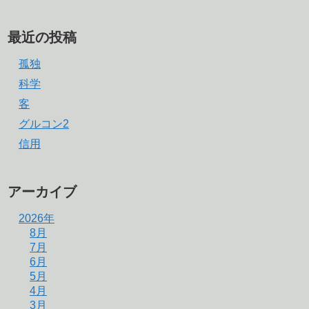
最近の投稿
孤独
科学
客
グルコン2
信用
アーカイブ
2026年
8月
7月
6月
5月
4月
3月