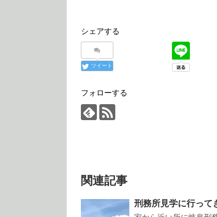
ウ
で
開
き
ま
す
シェアする
)
ツイート
フォローする
関連記事
刑務所見学に行って