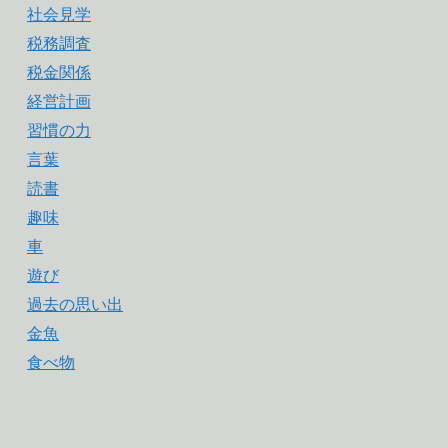
社会見学
税務調査
税金関係
経営計画
習慣の力
言葉
読書
趣味
車
遊び
過去の思い出
金魚
食べ物