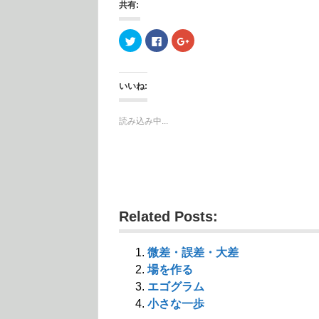
共有:
ク
F
ク
リ
a
リ
ッ
c
ッ
ク
e
ク
し
b
し
て
o
て
いいね:
T
o
G
w
k
o
i
で
o
t
共
g
読み込み中...
t
有
l
e
す
e
r
る
+
で
に
で
共
は
共
有
ク
有
(
リ
(
新
ッ
新
し
ク
し
い
し
い
ウ
て
ウ
Related Posts:
ィ
く
ィ
ン
だ
ン
ド
さ
ド
ウ
い
ウ
で
(
で
微差・誤差・大差
開
新
開
き
し
き
場を作る
ま
い
ま
す
ウ
す
エゴグラム
)
ィ
)
ン
小さな一歩
ド