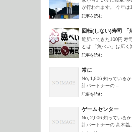
家から近い所に岐阜刑務
が行われます。 今年は10
記事を読む
回転(しない)寿司 
近所にできた100円 寿
とは 「魚べい」は広く海
記事を読む
常に
No, 1,806 知って
計パートナーの ...
記事を読む
ゲームセンター
No, 2,006 知って
計パートナーの 髙木義..