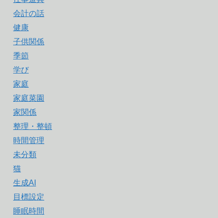
会計の話
健康
子供関係
季節
学び
家庭
家庭菜園
家関係
整理・整頓
時間管理
未分類
猫
生成AI
目標設定
睡眠時間