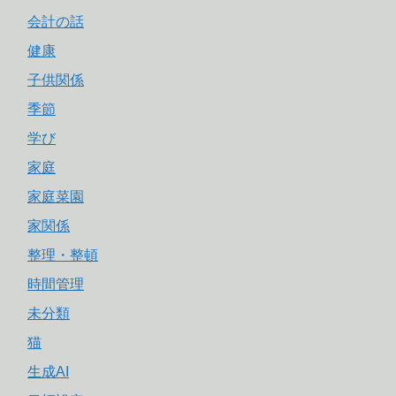
会計の話
健康
子供関係
季節
学び
家庭
家庭菜園
家関係
整理・整頓
時間管理
未分類
猫
生成AI