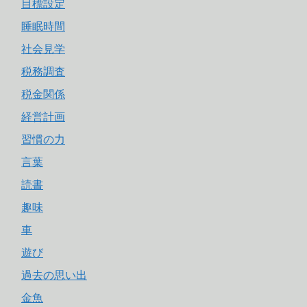
目標設定
睡眠時間
社会見学
税務調査
税金関係
経営計画
習慣の力
言葉
読書
趣味
車
遊び
過去の思い出
金魚