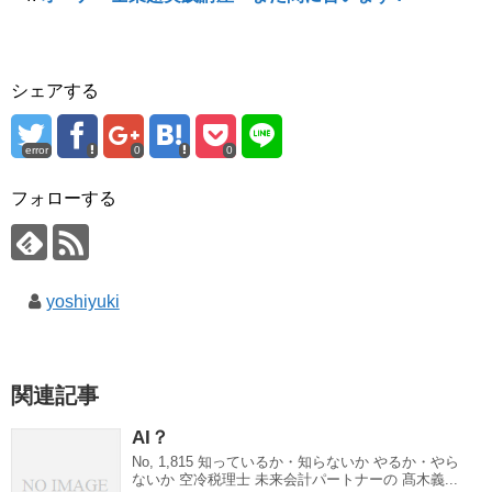
ウ
で
開
き
ま
す
シェアする
)
error
0
0
フォローする
yoshiyuki
関連記事
AI？
No, 1,815 知っているか・知らないか やるか・やら
ないか 空冷税理士 未来会計パートナーの 髙木義...