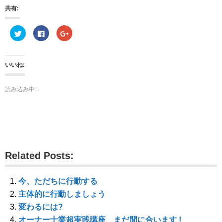
共有:
ク
F
ク
リ
a
リ
ッ
c
ッ
ク
e
ク
し
b
し
て
o
て
いいね:
T
o
G
w
k
o
i
で
o
t
共
g
読み込み中...
t
有
l
e
す
e
r
る
+
で
に
で
共
は
共
有
ク
有
(
リ
(
新
ッ
新
し
ク
し
い
し
い
ウ
て
ウ
Related Posts:
ィ
く
ィ
ン
だ
ン
ド
さ
ド
ウ
い
ウ
で
(
で
今、ただちに行動する
開
新
開
き
し
き
主体的に行動しましょう
ま
い
ま
す
ウ
す
変わるには?
)
ィ
)
ン
オーナー士業超実践講座 まだ間に合います !
ド