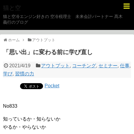
猫と空
猫と空冷エンジン好きの 空冷税理士 未来会計パートナー 髙木
義行のブログ
ホーム
アウトプット
「思い出」に変わる前に学び直し
2021/4/19
アウトプット
,
コーチング
,
セミナー
,
仕事
,
学び
,
習慣の力
Pocket
No833
知っているか・知らないか
やるか・やらないか