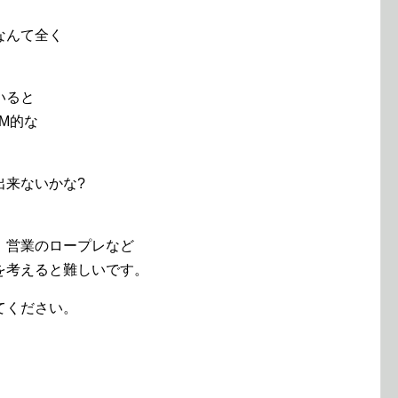
。
なんて全く
いると
M的な
出来ないかな?
、営業のロープレなど
を考えると難しいです。
てください。