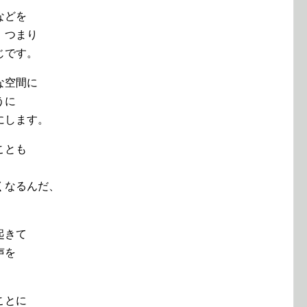
などを
、つまり
じです。
な空間に
うに
にします。
ことも
くなるんだ、
起きて
声を
ことに