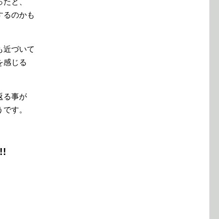
ったと、
するのかも
も近づいて
を感じる
返る事が
うです。
!