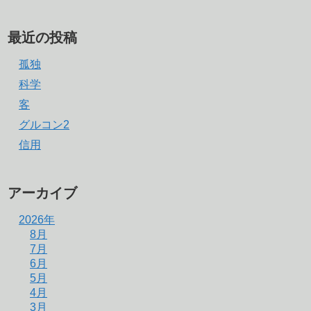
最近の投稿
孤独
科学
客
グルコン2
信用
アーカイブ
2026年
8月
7月
6月
5月
4月
3月