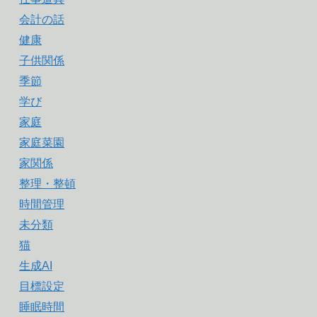
会計の話
健康
子供関係
季節
学び
家庭
家庭菜園
家関係
整理・整頓
時間管理
未分類
猫
生成AI
目標設定
睡眠時間