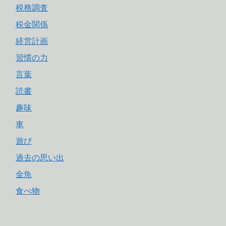
税務調査
税金関係
経営計画
習慣の力
言葉
読書
趣味
車
遊び
過去の思い出
金魚
食べ物