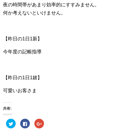
夜の時間帯があまり効率的にすすみません。
何か考えないといけません。
【昨日の1日1新】
今年度の記帳指導
【昨日の1日1嬉】
可愛いお客さま
共有:
ク
F
ク
リ
a
リ
ッ
c
ッ
ク
e
ク