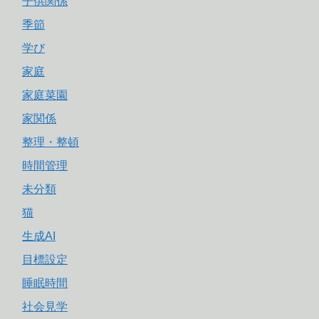
子供関係
季節
学び
家庭
家庭菜園
家関係
整理・整頓
時間管理
未分類
猫
生成AI
目標設定
睡眠時間
社会見学