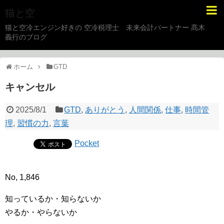
猫と空
猫と空冷エンジン好きの 空冷税理士 未来会計パートナー 髙木
義行のブログ
ホーム
GTD
キャンセル
2025/8/1
GTD
,
ありがとう
,
人間関係
,
仕事
,
時間管
理
,
習慣の力
,
言葉
Pocket
No, 1,846
知っているか・知らないか
やるか・やらないか