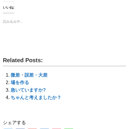
し
b
し
て
o
て
いいね:
T
o
G
w
k
o
i
で
o
t
共
g
読み込み中...
t
有
l
e
す
e
r
る
+
で
に
で
共
は
共
有
ク
有
(
リ
(
新
ッ
新
し
ク
し
い
し
い
ウ
て
ウ
Related Posts:
ィ
く
ィ
ン
だ
ン
ド
さ
ド
ウ
い
ウ
で
(
で
微差・誤差・大差
開
新
開
き
し
き
場を作る
ま
い
ま
す
ウ
す
急いていますか?
)
ィ
)
ン
ちゃんと考えましたか？
ド
ウ
で
開
き
ま
す
シェアする
)