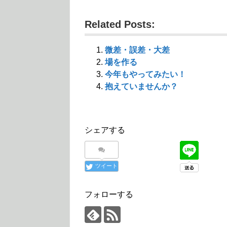
新
ッ
新
し
ク
し
い
し
い
ウ
て
ウ
Related Posts:
ィ
く
ィ
ン
だ
ン
ド
さ
ド
ウ
い
ウ
で
(
で
微差・誤差・大差
開
新
開
き
し
き
場を作る
ま
い
ま
す
ウ
す
今年もやってみたい！
)
ィ
)
ン
抱えていませんか？
ド
ウ
で
開
き
ま
す
シェアする
)
ツイート
フォローする