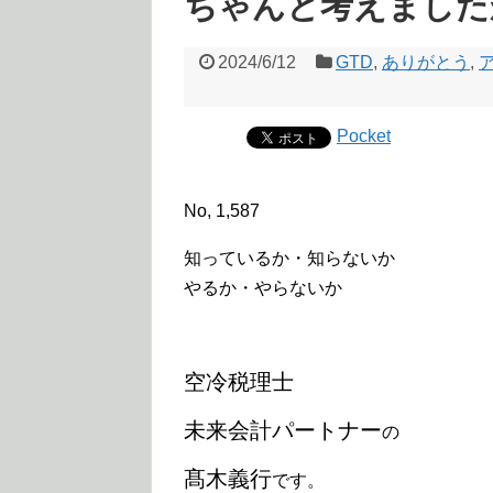
ちゃんと考えました
2024/6/12
GTD
,
ありがとう
,
Pocket
No, 1,587
知っているか・知らないか
やるか・やらないか
空冷税理士
未来会計パートナー
の
髙木義行
です。