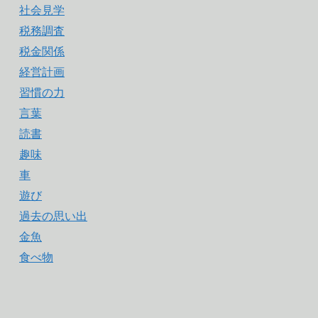
社会見学
税務調査
税金関係
経営計画
習慣の力
言葉
読書
趣味
車
遊び
過去の思い出
金魚
食べ物