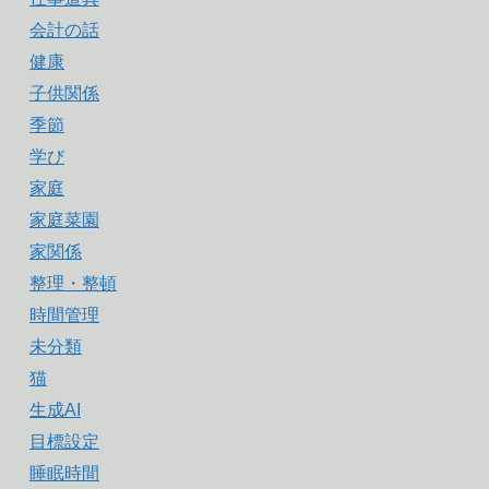
会計の話
健康
子供関係
季節
学び
家庭
家庭菜園
家関係
整理・整頓
時間管理
未分類
猫
生成AI
目標設定
睡眠時間