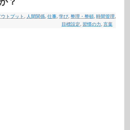
か？
アウトプット
,
人間関係
,
仕事
,
学び
,
整理・整頓
,
時間管理
,
目標設定
,
習慣の力
,
言葉