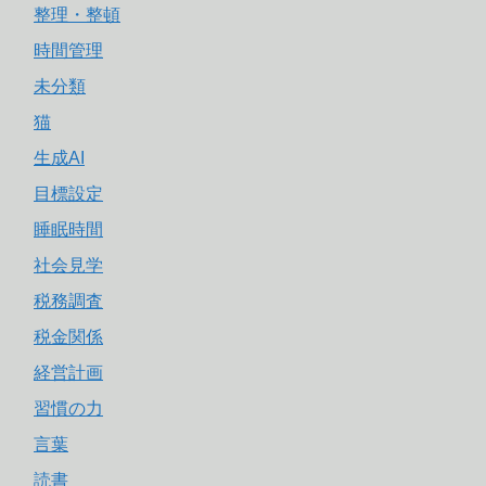
整理・整頓
時間管理
未分類
猫
生成AI
目標設定
睡眠時間
社会見学
税務調査
税金関係
経営計画
習慣の力
言葉
読書