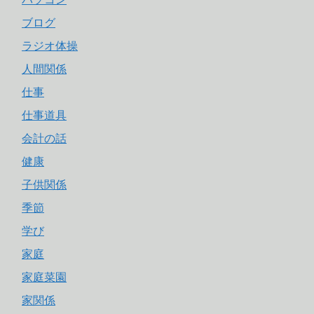
ブログ
ラジオ体操
人間関係
仕事
仕事道具
会計の話
健康
子供関係
季節
学び
家庭
家庭菜園
家関係