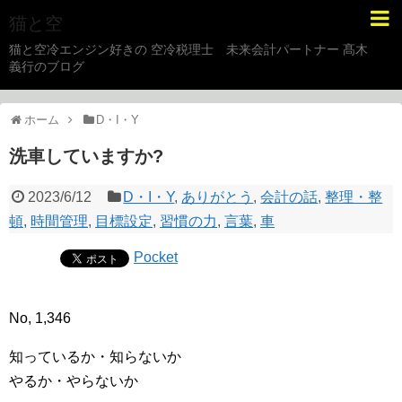
猫と空
猫と空冷エンジン好きの 空冷税理士 未来会計パートナー 髙木
義行のブログ
ホーム
D・I・Y
洗車していますか?
2023/6/12
D・I・Y
,
ありがとう
,
会計の話
,
整理・整
頓
,
時間管理
,
目標設定
,
習慣の力
,
言葉
,
車
Pocket
No, 1,346
知っているか・知らないか
やるか・やらないか