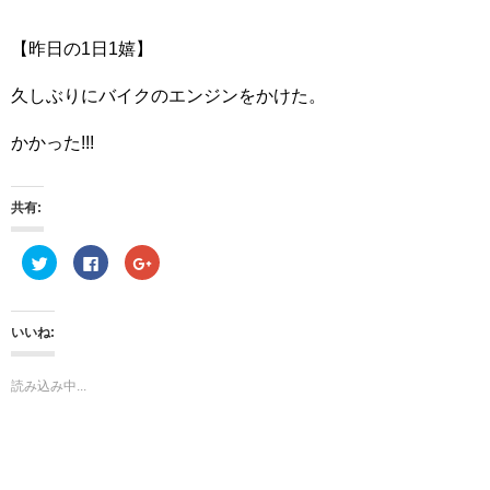
【昨日の1日1嬉】
久しぶりにバイクのエンジンをかけた。
かかった!!!
共有:
ク
F
ク
リ
a
リ
ッ
c
ッ
ク
e
ク
し
b
し
て
o
て
いいね:
T
o
G
w
k
o
i
で
o
t
共
g
読み込み中...
t
有
l
e
す
e
r
る
+
で
に
で
共
は
共
有
ク
有
(
リ
(
新
ッ
新