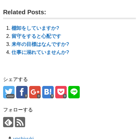
し
ク
し
い
し
い
ウ
て
ウ
Related Posts:
ィ
く
ィ
ン
だ
ン
ド
さ
ド
ウ
い
ウ
で
(
で
棚卸をしていますか?
開
新
開
き
し
き
留守をすると心配です
ま
い
ま
す
ウ
す
来年の目標はなんですか?
)
ィ
)
ン
仕事に溺れていませんか?
ド
ウ
で
開
き
ま
す
シェアする
)
error
0
0
フォローする
yoshiyuki