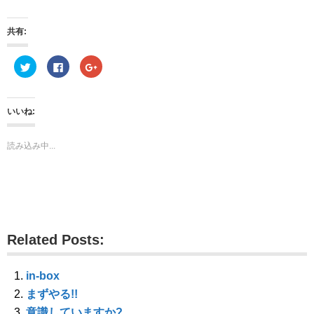
共有:
ク
F
ク
リ
a
リ
ッ
c
ッ
ク
e
ク
し
b
し
て
o
て
いいね:
T
o
G
w
k
o
i
で
o
t
共
g
読み込み中...
t
有
l
e
す
e
r
る
+
で
に
で
共
は
共
有
ク
有
(
リ
(
新
ッ
新
し
ク
し
い
し
い
ウ
て
ウ
Related Posts:
ィ
く
ィ
ン
だ
ン
ド
さ
ド
ウ
い
ウ
で
(
で
in-box
開
新
開
き
し
き
まずやる!!
ま
い
ま
す
ウ
す
意識していますか?