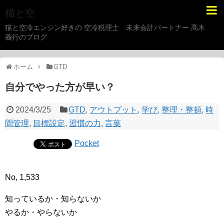
猫と空
猫と空冷エンジン好きの 空冷税理士 未来会計パートナー 髙木
義行のブログ
ホーム
GTD
自分でやった方が早い？
2024/3/25
GTD
,
アウトプット
,
学び
,
整理・整頓
,
時
間管理
,
目標設定
,
習慣の力
,
言葉
Pocket
No, 1,533
知っているか・知らないか
やるか・やらないか