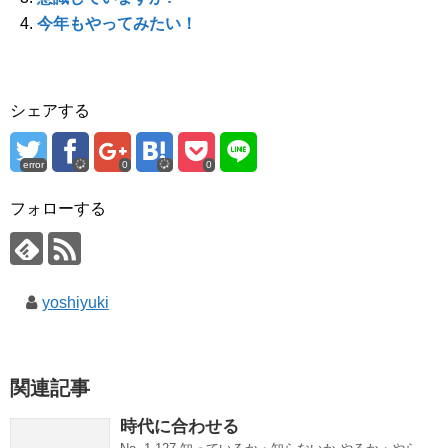
)
ィ
)
ン
今年もやってみたい！
ド
ウ
で
開
き
ま
す
シェアする
)
error
0
0
フォローする
yoshiyuki
関連記事
時代に合わせる