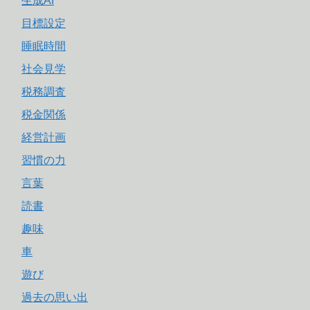
生成AI
目標設定
睡眠時間
社会見学
税務調査
税金関係
経営計画
習慣の力
言葉
読書
趣味
車
遊び
過去の思い出