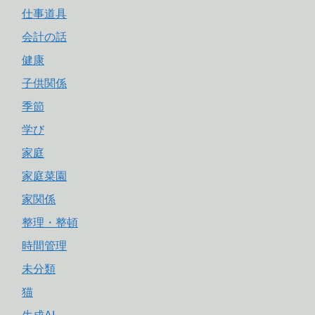
仕事道具
会計の話
健康
子供関係
季節
学び
家庭
家庭菜園
家関係
整理・整頓
時間管理
未分類
猫