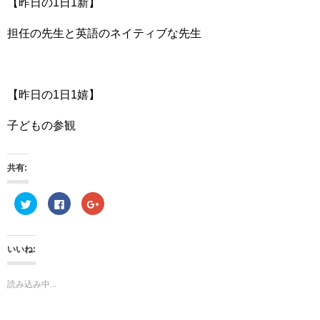
【昨日の1日1新】
担任の先生と英語のネイティブな先生
【昨日の1日1嬉】
子どもの参観
共有:
ク
F
ク
リ
a
リ
ッ
c
ッ
ク
e
ク
し
b
し
て
o
て
いいね:
T
o
G
w
k
o
i
で
o
t
共
g
読み込み中...
t
有
l
e
す
e
r
る
+
で
に
で