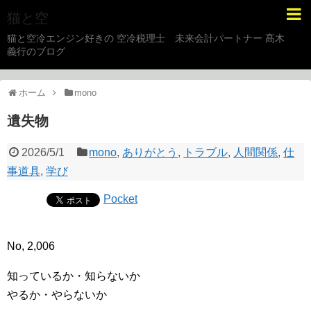
猫と空
猫と空冷エンジン好きの 空冷税理士 未来会計パートナー 髙木
義行のブログ
ホーム
mono
遺失物
2026/5/1
mono
,
ありがとう
,
トラブル
,
人間関係
,
仕
事道具
,
学び
Pocket
No, 2,006
知っているか・知らないか
やるか・やらないか