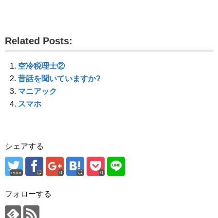
共
は
共
有
ク
有
(
リ
(
新
ッ
新
し
ク
し
い
し
い
ウ
て
ウ
Related Posts:
ィ
く
ィ
ン
だ
ン
ド
さ
ド
ウ
い
ウ
で
(
で
空冷税理士②
開
新
開
き
し
き
昔話を聞いていますか?
ま
い
ま
す
ウ
す
マニアック
)
ィ
)
ン
スマホ
ド
ウ
で
開
き
ま
す
シェアする
)
error
0
0
フォローする