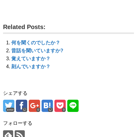
共
は
共
有
ク
有
(
リ
(
新
ッ
新
し
ク
し
い
し
い
ウ
て
ウ
Related Posts:
ィ
く
ィ
ン
だ
ン
ド
さ
ド
ウ
い
ウ
で
(
で
何を聞くのでしたか？
開
新
開
き
し
き
昔話を聞いていますか?
ま
い
ま
す
ウ
す
覚えていますか？
)
ィ
)
ン
刻んでいますか？
ド
ウ
で
開
き
ま
す
シェアする
)
error
0
0
フォローする