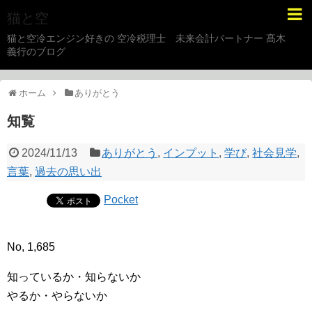
猫と空
猫と空冷エンジン好きの 空冷税理士 未来会計パートナー 髙木
義行のブログ
ホーム
ありがとう
知覧
2024/11/13
ありがとう
,
インプット
,
学び
,
社会見学
,
言葉
,
過去の思い出
Pocket
No, 1,685
知っているか・知らないか
やるか・やらないか