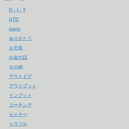
D・I・Y
GTD
mono
ありがとう
お天気
お金の話
その他
アウトドア
アウトプット
インプット
コーチング
セミナー
トラブル