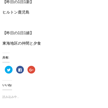
【昨日の1日1新】
ヒルトン鹿児島
【昨日の1日1嬉】
東海地区の仲間と夕食
共有:
ク
F
ク
リ
a
リ
ッ
c
ッ
ク
e
ク
し
b
し
て
o
て
いいね:
T
o
G
w
k
o
i
で
o
t
共
g
読み込み中...
t
有
l
e
す
e
r
る
+
で
に
で