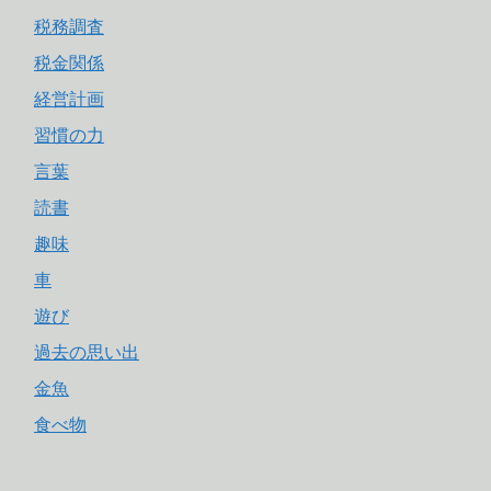
税務調査
税金関係
経営計画
習慣の力
言葉
読書
趣味
車
遊び
過去の思い出
金魚
食べ物