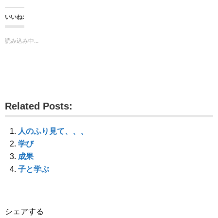
ク
e
ク
し
b
し
て
o
て
いいね:
T
o
G
w
k
o
i
で
o
t
共
g
読み込み中...
t
有
l
e
す
e
r
る
+
で
に
で
共
は
共
有
ク
有
(
リ
(
新
ッ
新
し
ク
し
い
し
い
ウ
て
ウ
Related Posts:
ィ
く
ィ
ン
だ
ン
ド
さ
ド
ウ
い
ウ
で
(
で
人のふり見て、、、
開
新
開
き
し
き
学び
ま
い
ま
す
ウ
す
成果
)
ィ
)
ン
子と学ぶ
ド
ウ
で
開
き
ま
す
シェアする
)