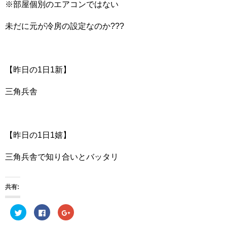
※部屋個別のエアコンではない
未だに元が冷房の設定なのか???
【昨日の1日1新】
三角兵舎
【昨日の1日1嬉】
三角兵舎で知り合いとバッタリ
共有:
ク
F
ク
リ
a
リ
ッ
c
ッ