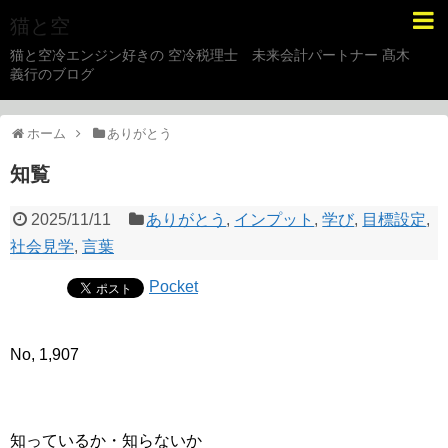
猫と空
猫と空冷エンジン好きの 空冷税理士 未来会計パートナー 髙木
義行のブログ
ホーム
ありがとう
知覧
2025/11/11
ありがとう
,
インプット
,
学び
,
目標設定
,
社会見学
,
言葉
Pocket
No, 1,907
知っているか・知らないか