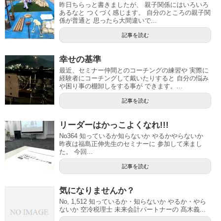
昨日ちらっと書きましたが、 親子関係にはいろいろ
あるなと つくづく感じます。 自分のところの親子関
係が普通と 思ったら大間違いで...
記事を読む
幸せの基準
最近、セミナー仲間とのコーチングの練習や 実際に
経験者にコーチングして戴いたりすると 自分の悩み
や困り事の棚卸しをする事が できます。...
記事を読む
リーダーはかっこよくなれ!!!
No364 知っているか知らないか やるかやらないか
昨夜は福島正伸先生のセミナーに 参加して来まし
た。 今回...
記事を読む
気になりませんか？
No, 1,512 知っているか・知らないか やるか・やら
ないか 空冷税理士 未来会計パートナーの 髙木義...