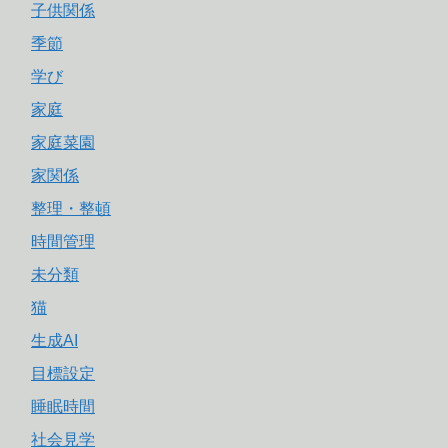
子供関係
季節
学び
家庭
家庭菜園
家関係
整理・整頓
時間管理
未分類
猫
生成AI
目標設定
睡眠時間
社会見学